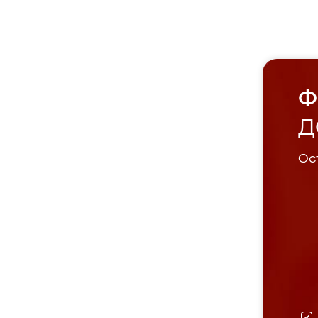
Ф
Д
Ост