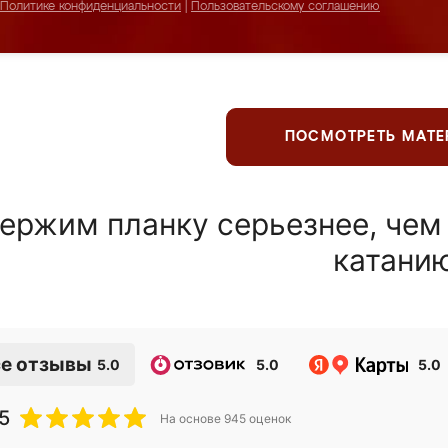
Политике конфиденциальности
|
Пользовательскому соглашению
ПОСМОТРЕТЬ МАТ
ержим планку серьезнее, чем
катани
е отзывы
5.0
5.0
5.0
5
На основе
945
оценок