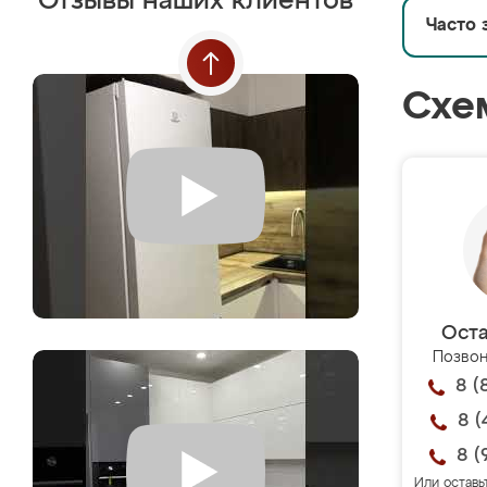
Отзывы наших клиентов
Часто 
Схе
Оста
Позвон
8 (
8 (
8 (
Или оставь