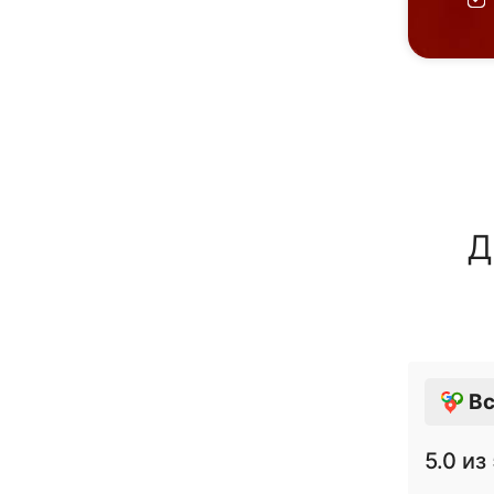
Д
Вс
5.0
из 