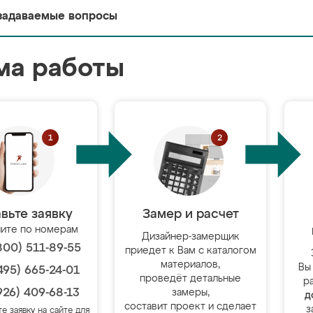
задаваемые вопросы
ма работы
вьте заявку
Замер и расчет
ите по номерам
Дизайнер-замерщик
800) 511-89-55
приедет к Вам с каталогом
материалов,
Вы
495) 665-24-01
проведёт детальные
р
926) 409-68-13
замеры,
д
составит проект и сделает
з
те заявку на сайте для