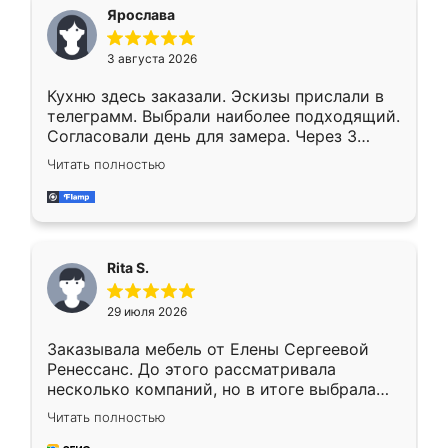
Ярослава
3 августа 2026
Кухню здесь заказали. Эскизы прислали в
телеграмм. Выбрали наиболее подходящий.
Согласовали день для замера. Через 3
недели кухня была уже готова. Остались
Читать полностью
довольны работой. Спасибо Ренессанс
мебель за качественную работу!
Rita S.
29 июля 2026
Заказывала мебель от Елены Сергеевой
Ренессанс. До этого рассматривала
несколько компаний, но в итоге выбрала
эту. Сначала обговорили условия, потом
Читать полностью
приехал замерщик, всё спокойно объяснил