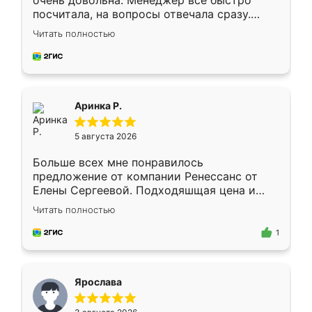
очень довольна. Менеджер всё быстро
посчитала, на вопросы отвечала сразу.
Замерщик приехал в субботу, подошёл к
Читать полностью
делу со всей ответственностью. Собрали
за день, ребята работали аккуратно, даже
пыли почти не было. Качество отличное,
ящики ходят плавно, ничего не скрипит.
Всё подошло как влитое.
Аринка Р.
5 августа 2026
Больше всех мне понравилось
предложение от компании Ренессанс от
Елены Сергеевой. Подходяшщая цена и
короткие сроки изготовления. Приехавший
Читать полностью
для замера сотрудник Владислав
предложил по моему эскизу самый
1
подходящий вариант шкафа. Немного его
видоизменил, получилось даже лучше, чем
я хотела.
Ярослава