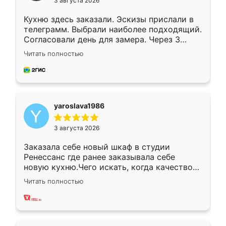
3 августа 2026
Кухню здесь заказали. Эскизы прислали в
телеграмм. Выбрали наиболее подходящий.
Согласовали день для замера. Через 3
недели кухня была уже готова. Остались
Читать полностью
довольны работой. Спасибо Ренессанс
мебель за качественную работу!
yaroslava1986
3 августа 2026
Заказала себе новый шкаф в студии
Ренессанс где ранее заказывала себе
новую кухню.Чего искать, когда качеством
вполне довольна. Служит кухня уже почти
Читать полностью
два года, нареканий нет.