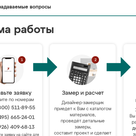
задаваемые вопросы
ма работы
вьте заявку
Замер и расчет
ите по номерам
Дизайнер-замерщик
800) 511-89-55
приедет к Вам с каталогом
материалов,
Вы
495) 665-24-01
проведёт детальные
р
926) 409-68-13
замеры,
д
составит проект и сделает
з
те заявку на сайте для