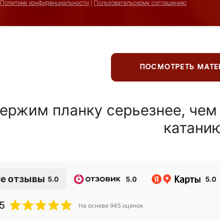
Политике конфиденциальности
|
Пользовательскому соглашению
ПОСМОТРЕТЬ МАТ
ержим планку серьезнее, чем
катани
е отзывы
5.0
5.0
5.0
5
На основе
945
оценок