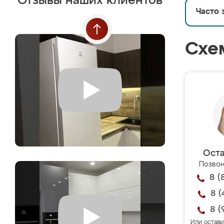
Отзывы наших клиентов
Часто 
Схе
Оста
Позвон
8 (
8 (
8 (
Или оставь