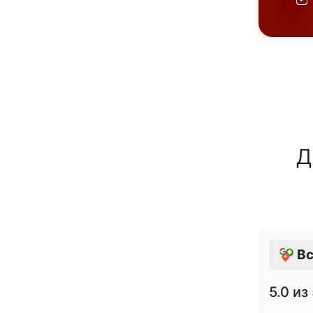
Д
Вс
5.0
из 