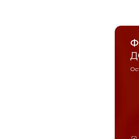
Ф
Д
Ост