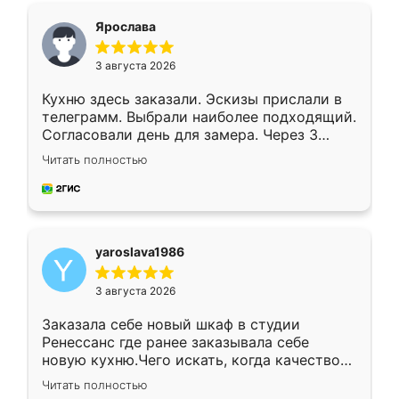
я хотела.
Ярослава
3 августа 2026
Кухню здесь заказали. Эскизы прислали в
телеграмм. Выбрали наиболее подходящий.
Согласовали день для замера. Через 3
недели кухня была уже готова. Остались
Читать полностью
довольны работой. Спасибо Ренессанс
мебель за качественную работу!
yaroslava1986
3 августа 2026
Заказала себе новый шкаф в студии
Ренессанс где ранее заказывала себе
новую кухню.Чего искать, когда качеством
вполне довольна. Служит кухня уже почти
Читать полностью
два года, нареканий нет.