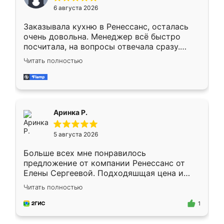
Мне нравится ,если что-то потребуется из
6 августа 2026
мебели буду заказывать только здесь.
Заказывала кухню в Ренессанс, осталась
очень довольна. Менеджер всё быстро
посчитала, на вопросы отвечала сразу.
Замерщик приехал в субботу, подошёл к
Читать полностью
делу со всей ответственностью. Собрали
за день, ребята работали аккуратно, даже
пыли почти не было. Качество отличное,
ящики ходят плавно, ничего не скрипит.
Всё подошло как влитое.
Аринка Р.
5 августа 2026
Больше всех мне понравилось
предложение от компании Ренессанс от
Елены Сергеевой. Подходяшщая цена и
короткие сроки изготовления. Приехавший
Читать полностью
для замера сотрудник Владислав
предложил по моему эскизу самый
1
подходящий вариант шкафа. Немного его
видоизменил, получилось даже лучше, чем