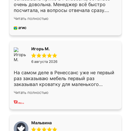
очень довольна. Менеджер всё быстро
посчитала, на вопросы отвечала сразу.
Замерщик приехал в субботу, подошёл к
Читать полностью
делу со всей ответственностью. Собрали
за день, ребята работали аккуратно, даже
пыли почти не было. Качество отличное,
ящики ходят плавно, ничего не скрипит.
Всё подошло как влитое.
Игорь М.
6 августа 2026
На самом деле в Ренессанс уже не первый
раз заказываю мебель первый раз
заказывал кроватку для маленького
ребёнка при его рождении ,во второй раз
Читать полностью
заказал шкаф-купе. По качеству очень
хорошее сборка достаточно быстрая,
также адекватные цены. До этого
сравнивал с разными конкурентами в этом
сегменте ,выбор у конкурентов куда
Мальвина
меньше, здесь же он более разнообразный.