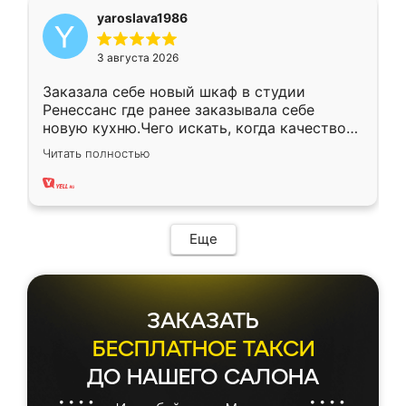
yaroslava1986
3 августа 2026
Заказала себе новый шкаф в студии
Ренессанс где ранее заказывала себе
новую кухню.Чего искать, когда качеством
вполне довольна. Служит кухня уже почти
Читать полностью
два года, нареканий нет.
Еще
ЗАКАЗАТЬ
БЕСПЛАТНОЕ ТАКСИ
ДО НАШЕГО САЛОНА