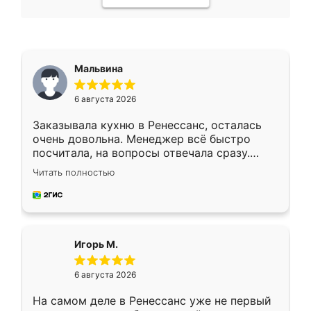
Мальвина
6 августа 2026
Заказывала кухню в Ренессанс, осталась
очень довольна. Менеджер всё быстро
посчитала, на вопросы отвечала сразу.
Замерщик приехал в субботу, подошёл к
Читать полностью
делу со всей ответственностью. Собрали
за день, ребята работали аккуратно, даже
пыли почти не было. Качество отличное,
ящики ходят плавно, ничего не скрипит.
Всё подошло как влитое.
Игорь М.
6 августа 2026
На самом деле в Ренессанс уже не первый