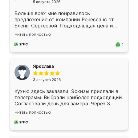
5 августа 2026
Больше всех мне понравилось
предложение от компании Ренессанс от
Елены Сергеевой. Подходяшщая цена и
короткие сроки изготовления. Приехавший
Читать полностью
для замера сотрудник Владислав
предложил по моему эскизу самый
1
подходящий вариант шкафа. Немного его
видоизменил, получилось даже лучше, чем
я хотела.
Ярослава
3 августа 2026
Кухню здесь заказали. Эскизы прислали в
телеграмм. Выбрали наиболее подходящий.
Согласовали день для замера. Через 3
недели кухня была уже готова. Остались
Читать полностью
довольны работой. Спасибо Ренессанс
мебель за качественную работу!