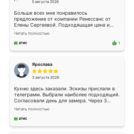
5 августа 2026
Больше всех мне понравилось
предложение от компании Ренессанс от
Елены Сергеевой. Подходяшщая цена и
короткие сроки изготовления. Приехавший
Читать полностью
для замера сотрудник Владислав
предложил по моему эскизу самый
1
подходящий вариант шкафа. Немного его
видоизменил, получилось даже лучше, чем
я хотела.
Ярослава
3 августа 2026
Кухню здесь заказали. Эскизы прислали в
телеграмм. Выбрали наиболее подходящий.
Согласовали день для замера. Через 3
недели кухня была уже готова. Остались
Читать полностью
довольны работой. Спасибо Ренессанс
мебель за качественную работу!