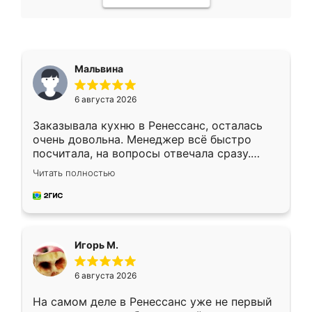
Мальвина
6 августа 2026
Заказывала кухню в Ренессанс, осталась
очень довольна. Менеджер всё быстро
посчитала, на вопросы отвечала сразу.
Замерщик приехал в субботу, подошёл к
Читать полностью
делу со всей ответственностью. Собрали
за день, ребята работали аккуратно, даже
пыли почти не было. Качество отличное,
ящики ходят плавно, ничего не скрипит.
Всё подошло как влитое.
Игорь М.
6 августа 2026
На самом деле в Ренессанс уже не первый