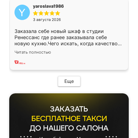
yaroslava1986
3 августа 2026
Заказала себе новый шкаф в студии
Ренессанс где ранее заказывала себе
новую кухню.Чего искать, когда качеством
вполне довольна. Служит кухня уже почти
Читать полностью
два года, нареканий нет.
Еще
ЗАКАЗАТЬ
БЕСПЛАТНОЕ ТАКСИ
ДО НАШЕГО САЛОНА