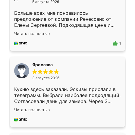
5 августа 2026
Больше всех мне понравилось
предложение от компании Ренессанс от
Елены Сергеевой. Подходяшщая цена и
короткие сроки изготовления. Приехавший
Читать полностью
для замера сотрудник Владислав
предложил по моему эскизу самый
1
подходящий вариант шкафа. Немного его
видоизменил, получилось даже лучше, чем
я хотела.
Ярослава
3 августа 2026
Кухню здесь заказали. Эскизы прислали в
телеграмм. Выбрали наиболее подходящий.
Согласовали день для замера. Через 3
недели кухня была уже готова. Остались
Читать полностью
довольны работой. Спасибо Ренессанс
мебель за качественную работу!