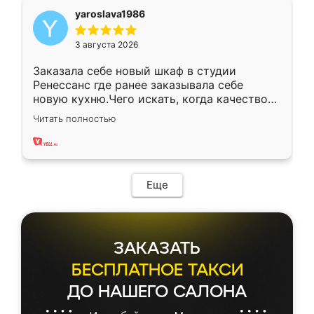
yaroslava1986
3 августа 2026
Заказала себе новый шкаф в студии
Ренессанс где ранее заказывала себе
новую кухню.Чего искать, когда качеством
вполне довольна. Служит кухня уже почти
Читать полностью
два года, нареканий нет.
Еще
ЗАКАЗАТЬ
БЕСПЛАТНОЕ ТАКСИ
ДО НАШЕГО САЛОНА