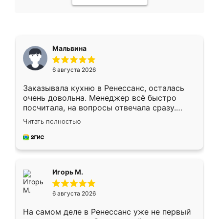
Мальвина
6 августа 2026
Заказывала кухню в Ренессанс, осталась
очень довольна. Менеджер всё быстро
посчитала, на вопросы отвечала сразу.
Замерщик приехал в субботу, подошёл к
Читать полностью
делу со всей ответственностью. Собрали
за день, ребята работали аккуратно, даже
пыли почти не было. Качество отличное,
ящики ходят плавно, ничего не скрипит.
Всё подошло как влитое.
Игорь М.
6 августа 2026
На самом деле в Ренессанс уже не первый