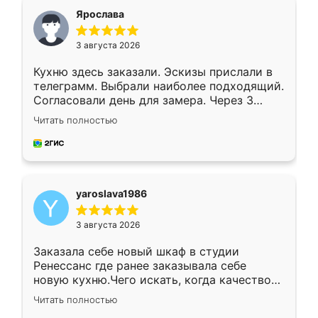
я хотела.
Ярослава
3 августа 2026
Кухню здесь заказали. Эскизы прислали в
телеграмм. Выбрали наиболее подходящий.
Согласовали день для замера. Через 3
недели кухня была уже готова. Остались
Читать полностью
довольны работой. Спасибо Ренессанс
мебель за качественную работу!
yaroslava1986
3 августа 2026
Заказала себе новый шкаф в студии
Ренессанс где ранее заказывала себе
новую кухню.Чего искать, когда качеством
вполне довольна. Служит кухня уже почти
Читать полностью
два года, нареканий нет.