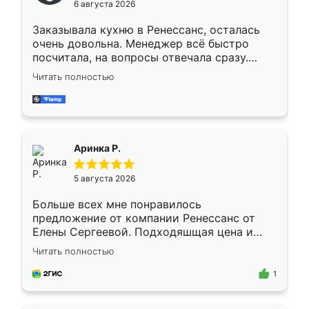
6 августа 2026
мебели буду заказывать только здесь.
Заказывала кухню в Ренессанс, осталась
очень довольна. Менеджер всё быстро
посчитала, на вопросы отвечала сразу.
Замерщик приехал в субботу, подошёл к
Читать полностью
делу со всей ответственностью. Собрали
за день, ребята работали аккуратно, даже
пыли почти не было. Качество отличное,
ящики ходят плавно, ничего не скрипит.
Всё подошло как влитое.
Аринка Р.
5 августа 2026
Больше всех мне понравилось
предложение от компании Ренессанс от
Елены Сергеевой. Подходяшщая цена и
короткие сроки изготовления. Приехавший
Читать полностью
для замера сотрудник Владислав
предложил по моему эскизу самый
1
подходящий вариант шкафа. Немного его
видоизменил, получилось даже лучше, чем