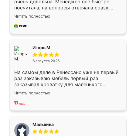
очень довольна. Менеджер всё быстро
посчитала, на вопросы отвечала сразу.
Замерщик приехал в субботу, подошёл к
Читать полностью
делу со всей ответственностью. Собрали
за день, ребята работали аккуратно, даже
пыли почти не было. Качество отличное,
ящики ходят плавно, ничего не скрипит.
Всё подошло как влитое.
Игорь М.
6 августа 2026
На самом деле в Ренессанс уже не первый
раз заказываю мебель первый раз
заказывал кроватку для маленького
ребёнка при его рождении ,во второй раз
Читать полностью
заказал шкаф-купе. По качеству очень
хорошее сборка достаточно быстрая,
также адекватные цены. До этого
сравнивал с разными конкурентами в этом
сегменте ,выбор у конкурентов куда
Мальвина
меньше, здесь же он более разнообразный.
Мне нравится ,если что-то потребуется из