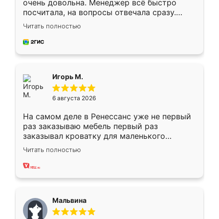
очень довольна. Менеджер всё быстро
посчитала, на вопросы отвечала сразу.
Замерщик приехал в субботу, подошёл к
Читать полностью
делу со всей ответственностью. Собрали
за день, ребята работали аккуратно, даже
пыли почти не было. Качество отличное,
ящики ходят плавно, ничего не скрипит.
Всё подошло как влитое.
Игорь М.
6 августа 2026
На самом деле в Ренессанс уже не первый
раз заказываю мебель первый раз
заказывал кроватку для маленького
ребёнка при его рождении ,во второй раз
Читать полностью
заказал шкаф-купе. По качеству очень
хорошее сборка достаточно быстрая,
также адекватные цены. До этого
сравнивал с разными конкурентами в этом
сегменте ,выбор у конкурентов куда
Мальвина
меньше, здесь же он более разнообразный.
Мне нравится ,если что-то потребуется из