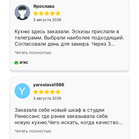
я хотела.
Ярослава
3 августа 2026
Кухню здесь заказали. Эскизы прислали в
телеграмм. Выбрали наиболее подходящий.
Согласовали день для замера. Через 3
недели кухня была уже готова. Остались
Читать полностью
довольны работой. Спасибо Ренессанс
мебель за качественную работу!
yaroslava1986
3 августа 2026
Заказала себе новый шкаф в студии
Ренессанс где ранее заказывала себе
новую кухню.Чего искать, когда качеством
вполне довольна. Служит кухня уже почти
Читать полностью
два года, нареканий нет.