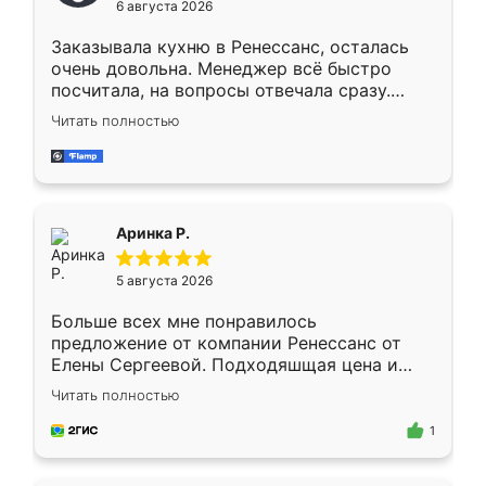
6 августа 2026
мебели буду заказывать только здесь.
Заказывала кухню в Ренессанс, осталась
очень довольна. Менеджер всё быстро
посчитала, на вопросы отвечала сразу.
Замерщик приехал в субботу, подошёл к
Читать полностью
делу со всей ответственностью. Собрали
за день, ребята работали аккуратно, даже
пыли почти не было. Качество отличное,
ящики ходят плавно, ничего не скрипит.
Всё подошло как влитое.
Аринка Р.
5 августа 2026
Больше всех мне понравилось
предложение от компании Ренессанс от
Елены Сергеевой. Подходяшщая цена и
короткие сроки изготовления. Приехавший
Читать полностью
для замера сотрудник Владислав
предложил по моему эскизу самый
1
подходящий вариант шкафа. Немного его
видоизменил, получилось даже лучше, чем