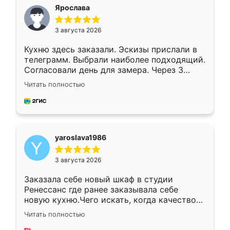
я хотела.
Ярослава
3 августа 2026
Кухню здесь заказали. Эскизы прислали в
телеграмм. Выбрали наиболее подходящий.
Согласовали день для замера. Через 3
недели кухня была уже готова. Остались
Читать полностью
довольны работой. Спасибо Ренессанс
мебель за качественную работу!
yaroslava1986
3 августа 2026
Заказала себе новый шкаф в студии
Ренессанс где ранее заказывала себе
новую кухню.Чего искать, когда качеством
вполне довольна. Служит кухня уже почти
Читать полностью
два года, нареканий нет.