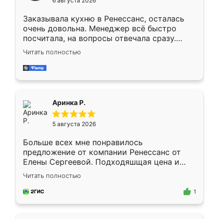
6 августа 2026
мебели буду заказывать только здесь.
Заказывала кухню в Ренессанс, осталась
очень довольна. Менеджер всё быстро
посчитала, на вопросы отвечала сразу.
Замерщик приехал в субботу, подошёл к
Читать полностью
делу со всей ответственностью. Собрали
за день, ребята работали аккуратно, даже
пыли почти не было. Качество отличное,
ящики ходят плавно, ничего не скрипит.
Всё подошло как влитое.
Аринка Р.
5 августа 2026
Больше всех мне понравилось
предложение от компании Ренессанс от
Елены Сергеевой. Подходяшщая цена и
короткие сроки изготовления. Приехавший
Читать полностью
для замера сотрудник Владислав
предложил по моему эскизу самый
1
подходящий вариант шкафа. Немного его
видоизменил, получилось даже лучше, чем