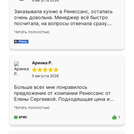
6 августа 2026
мебели буду заказывать только здесь.
Заказывала кухню в Ренессанс, осталась
очень довольна. Менеджер всё быстро
посчитала, на вопросы отвечала сразу.
Замерщик приехал в субботу, подошёл к
Читать полностью
делу со всей ответственностью. Собрали
за день, ребята работали аккуратно, даже
пыли почти не было. Качество отличное,
ящики ходят плавно, ничего не скрипит.
Всё подошло как влитое.
Аринка Р.
5 августа 2026
Больше всех мне понравилось
предложение от компании Ренессанс от
Елены Сергеевой. Подходяшщая цена и
короткие сроки изготовления. Приехавший
Читать полностью
для замера сотрудник Владислав
предложил по моему эскизу самый
1
подходящий вариант шкафа. Немного его
видоизменил, получилось даже лучше, чем