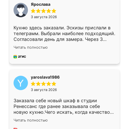
я хотела.
Ярослава
3 августа 2026
Кухню здесь заказали. Эскизы прислали в
телеграмм. Выбрали наиболее подходящий.
Согласовали день для замера. Через 3
недели кухня была уже готова. Остались
Читать полностью
довольны работой. Спасибо Ренессанс
мебель за качественную работу!
yaroslava1986
3 августа 2026
Заказала себе новый шкаф в студии
Ренессанс где ранее заказывала себе
новую кухню.Чего искать, когда качеством
вполне довольна. Служит кухня уже почти
Читать полностью
два года, нареканий нет.