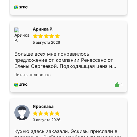
делу со всей ответственностью. Собрали
за день, ребята работали аккуратно, даже
пыли почти не было. Качество отличное,
ящики ходят плавно, ничего не скрипит.
Всё подошло как влитое.
Аринка Р.
5 августа 2026
Больше всех мне понравилось
предложение от компании Ренессанс от
Елены Сергеевой. Подходяшщая цена и
короткие сроки изготовления. Приехавший
Читать полностью
для замера сотрудник Владислав
предложил по моему эскизу самый
1
подходящий вариант шкафа. Немного его
видоизменил, получилось даже лучше, чем
я хотела.
Ярослава
3 августа 2026
Кухню здесь заказали. Эскизы прислали в