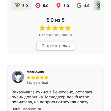
5.0
5.0
5.0
4.9
5.0
5.0
из 5
На основе
943
оценок
Оставить отзыв
Мальвина
6 августа 2026
Заказывала кухню в Ренессанс, осталась
очень довольна. Менеджер всё быстро
посчитала, на вопросы отвечала сразу.
Замерщик приехал в субботу, подошёл к
Читать полностью