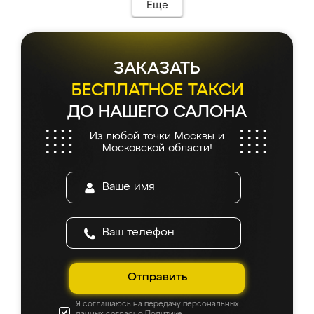
мебель сразу встала на свое место без
Еще
каких-либо доработок. Качеством осталась
довольна, все выглядит так, как и ожидала.
ЗАКАЗАТЬ
БЕСПЛАТНОЕ ТАКСИ
ДО НАШЕГО САЛОНА
Из любой точки Москвы и
Московской области!
Отправить
Я соглашаюсь на передачу персональных
данных согласно
Политике