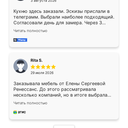
3 августа 2026
Кухню здесь заказали. Эскизы прислали в
телеграмм. Выбрали наиболее подходящий.
Согласовали день для замера. Через 3
недели кухня была уже готова. Остались
Читать полностью
довольны работой. Спасибо Ренессанс
мебель за качественную работу!
Rita S.
29 июля 2026
Заказывала мебель от Елены Сергеевой
Ренессанс. До этого рассматривала
несколько компаний, но в итоге выбрала
эту. Сначала обговорили условия, потом
Читать полностью
приехал замерщик, всё спокойно объяснил
и снял размеры. Изготовили в срок, с
доставкой тоже никаких проблем не
возникло. Сборку выполнили аккуратно,