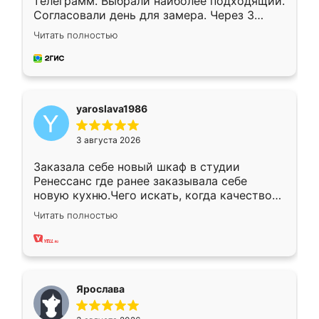
телеграмм. Выбрали наиболее подходящий.
Согласовали день для замера. Через 3
недели кухня была уже готова. Остались
Читать полностью
довольны работой. Спасибо Ренессанс
мебель за качественную работу!
yaroslava1986
3 августа 2026
Заказала себе новый шкаф в студии
Ренессанс где ранее заказывала себе
новую кухню.Чего искать, когда качеством
вполне довольна. Служит кухня уже почти
Читать полностью
два года, нареканий нет.
Ярослава