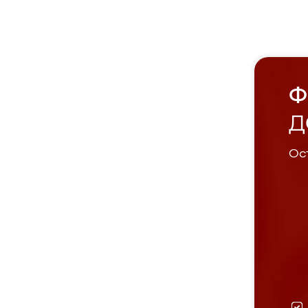
Ф
Д
Ост