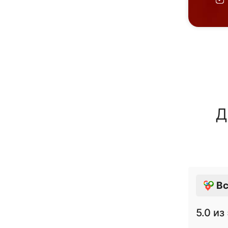
Д
Вс
5.0
из 