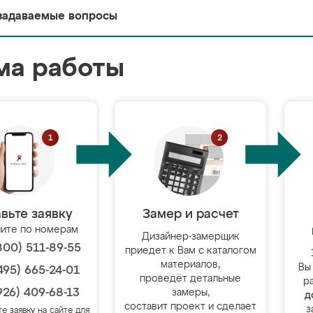
задаваемые вопросы
ма работы
вьте заявку
Замер и расчет
ите по номерам
Дизайнер-замерщик
800) 511-89-55
приедет к Вам с каталогом
материалов,
Вы
495) 665-24-01
проведёт детальные
р
926) 409-68-13
замеры,
д
составит проект и сделает
з
те заявку на сайте для