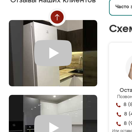
Отзывы наших клиентов
Часто 
Схе
Оста
Позвон
8 (
8 (
8 (
Или оставь