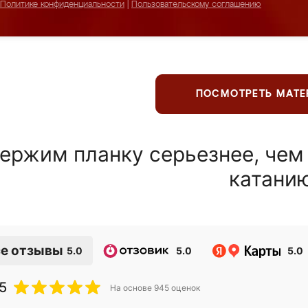
Политике конфиденциальности
|
Пользовательскому соглашению
ПОСМОТРЕТЬ МАТ
ержим планку серьезнее, чем
катани
е отзывы
5.0
5.0
5.0
5
На основе
945
оценок