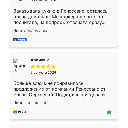
6 августа 2026
мебели буду заказывать только здесь.
Заказывала кухню в Ренессанс, осталась
очень довольна. Менеджер всё быстро
посчитала, на вопросы отвечала сразу.
Замерщик приехал в субботу, подошёл к
Читать полностью
делу со всей ответственностью. Собрали
за день, ребята работали аккуратно, даже
пыли почти не было. Качество отличное,
ящики ходят плавно, ничего не скрипит.
Всё подошло как влитое.
Аринка Р.
5 августа 2026
Больше всех мне понравилось
предложение от компании Ренессанс от
Елены Сергеевой. Подходяшщая цена и
короткие сроки изготовления. Приехавший
Читать полностью
для замера сотрудник Владислав
предложил по моему эскизу самый
1
подходящий вариант шкафа. Немного его
видоизменил, получилось даже лучше, чем