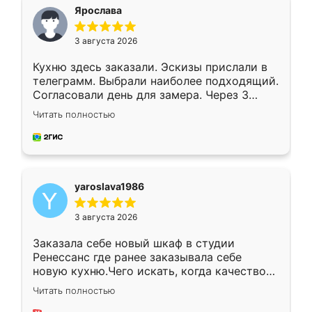
я хотела.
Ярослава
3 августа 2026
Кухню здесь заказали. Эскизы прислали в
телеграмм. Выбрали наиболее подходящий.
Согласовали день для замера. Через 3
недели кухня была уже готова. Остались
Читать полностью
довольны работой. Спасибо Ренессанс
мебель за качественную работу!
yaroslava1986
3 августа 2026
Заказала себе новый шкаф в студии
Ренессанс где ранее заказывала себе
новую кухню.Чего искать, когда качеством
вполне довольна. Служит кухня уже почти
Читать полностью
два года, нареканий нет.