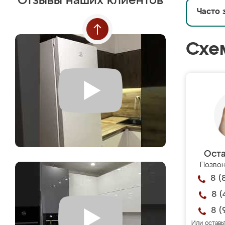
Отзывы наших клиентов
Часто 
Схе
Оста
Позвон
8 (
8 (
8 (
Или оставь