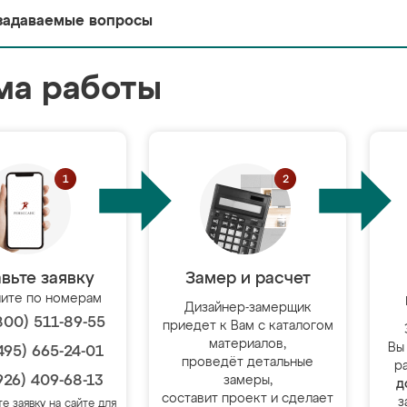
задаваемые вопросы
ма работы
вьте заявку
Замер и расчет
ите по номерам
Дизайнер-замерщик
800) 511-89-55
приедет к Вам с каталогом
материалов,
Вы
495) 665-24-01
проведёт детальные
р
926) 409-68-13
замеры,
д
составит проект и сделает
з
те заявку на сайте для