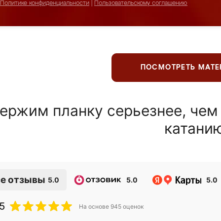
Политике конфиденциальности
|
Пользовательскому соглашению
ПОСМОТРЕТЬ МАТ
ержим планку серьезнее, чем
катани
е отзывы
5.0
5.0
5.0
5
На основе
945
оценок