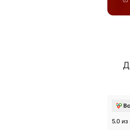
Д
Вс
5.0
из 