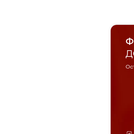
Ф
Д
Ост