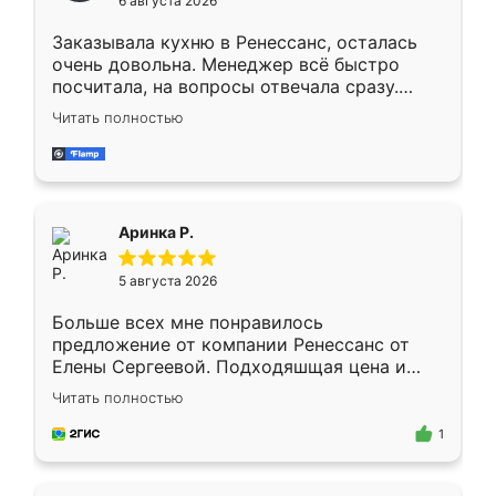
6 августа 2026
мебели буду заказывать только здесь.
Заказывала кухню в Ренессанс, осталась
очень довольна. Менеджер всё быстро
посчитала, на вопросы отвечала сразу.
Замерщик приехал в субботу, подошёл к
Читать полностью
делу со всей ответственностью. Собрали
за день, ребята работали аккуратно, даже
пыли почти не было. Качество отличное,
ящики ходят плавно, ничего не скрипит.
Всё подошло как влитое.
Аринка Р.
5 августа 2026
Больше всех мне понравилось
предложение от компании Ренессанс от
Елены Сергеевой. Подходяшщая цена и
короткие сроки изготовления. Приехавший
Читать полностью
для замера сотрудник Владислав
предложил по моему эскизу самый
1
подходящий вариант шкафа. Немного его
видоизменил, получилось даже лучше, чем