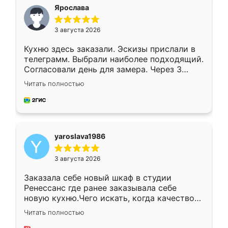
я хотела.
Ярослава
3 августа 2026
Кухню здесь заказали. Эскизы прислали в
телеграмм. Выбрали наиболее подходящий.
Согласовали день для замера. Через 3
недели кухня была уже готова. Остались
Читать полностью
довольны работой. Спасибо Ренессанс
мебель за качественную работу!
yaroslava1986
3 августа 2026
Заказала себе новый шкаф в студии
Ренессанс где ранее заказывала себе
новую кухню.Чего искать, когда качеством
вполне довольна. Служит кухня уже почти
Читать полностью
два года, нареканий нет.