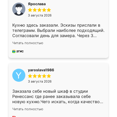
я хотела.
Ярослава
3 августа 2026
Кухню здесь заказали. Эскизы прислали в
телеграмм. Выбрали наиболее подходящий.
Согласовали день для замера. Через 3
недели кухня была уже готова. Остались
Читать полностью
довольны работой. Спасибо Ренессанс
мебель за качественную работу!
yaroslava1986
3 августа 2026
Заказала себе новый шкаф в студии
Ренессанс где ранее заказывала себе
новую кухню.Чего искать, когда качеством
вполне довольна. Служит кухня уже почти
Читать полностью
два года, нареканий нет.