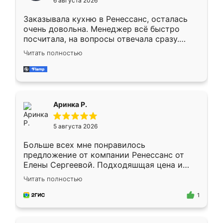
6 августа 2026
мебели буду заказывать только здесь.
Заказывала кухню в Ренессанс, осталась
очень довольна. Менеджер всё быстро
посчитала, на вопросы отвечала сразу.
Замерщик приехал в субботу, подошёл к
Читать полностью
делу со всей ответственностью. Собрали
за день, ребята работали аккуратно, даже
пыли почти не было. Качество отличное,
ящики ходят плавно, ничего не скрипит.
Всё подошло как влитое.
Аринка Р.
5 августа 2026
Больше всех мне понравилось
предложение от компании Ренессанс от
Елены Сергеевой. Подходяшщая цена и
короткие сроки изготовления. Приехавший
Читать полностью
для замера сотрудник Владислав
предложил по моему эскизу самый
1
подходящий вариант шкафа. Немного его
видоизменил, получилось даже лучше, чем