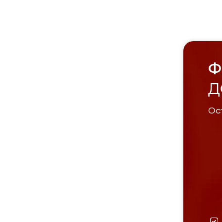
Ф
Д
Ост