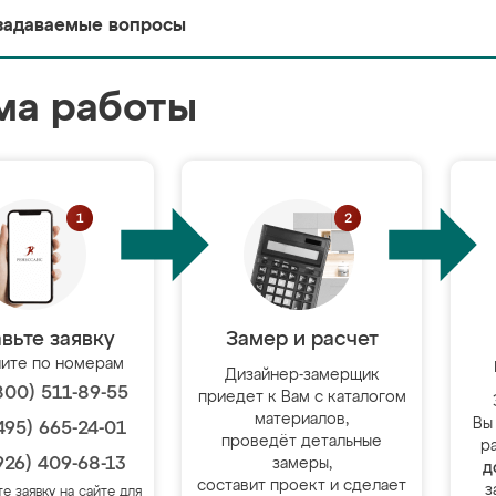
задаваемые вопросы
ма работы
вьте заявку
Замер и расчет
ите по номерам
Дизайнер-замерщик
800) 511-89-55
приедет к Вам с каталогом
материалов,
Вы
495) 665-24-01
проведёт детальные
р
926) 409-68-13
замеры,
д
составит проект и сделает
з
те заявку на сайте для