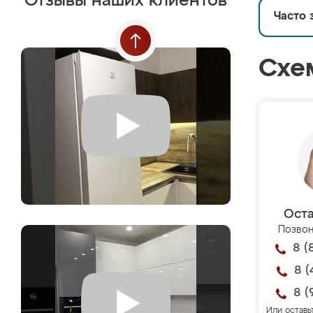
Отзывы наших клиентов
Часто 
Схе
Оста
Позвон
8 (
8 (
8 (
Или оставь