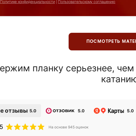
Политике конфиденциальности
|
Пользовательскому соглашению
ПОСМОТРЕТЬ МАТ
ержим планку серьезнее, чем
катани
е отзывы
5.0
5.0
5.0
5
На основе
945
оценок