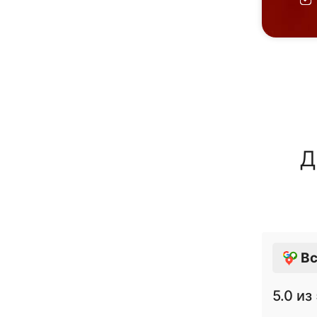
Д
Вс
5.0
из 