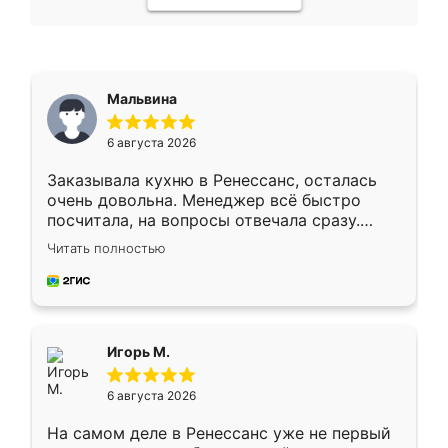
Мальвина
6 августа 2026
Заказывала кухню в Ренессанс, осталась
очень довольна. Менеджер всё быстро
посчитала, на вопросы отвечала сразу.
Замерщик приехал в субботу, подошёл к
Читать полностью
делу со всей ответственностью. Собрали
за день, ребята работали аккуратно, даже
пыли почти не было. Качество отличное,
ящики ходят плавно, ничего не скрипит.
Всё подошло как влитое.
Игорь М.
6 августа 2026
На самом деле в Ренессанс уже не первый