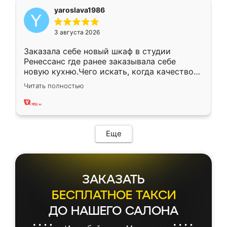
yaroslava1986
3 августа 2026
Заказала себе новый шкаф в студии
Ренессанс где ранее заказывала себе
новую кухню.Чего искать, когда качеством
вполне довольна. Служит кухня уже почти
Читать полностью
два года, нареканий нет.
Еще
ЗАКАЗАТЬ
БЕСПЛАТНОЕ ТАКСИ
ДО НАШЕГО САЛОНА