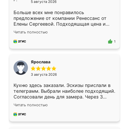
5 августа 2026
Больше всех мне понравилось
предложение от компании Ренессанс от
Елены Сергеевой. Подходяшщая цена и
короткие сроки изготовления. Приехавший
Читать полностью
для замера сотрудник Владислав
предложил по моему эскизу самый
1
подходящий вариант шкафа. Немного его
видоизменил, получилось даже лучше, чем
я хотела.
Ярослава
3 августа 2026
Кухню здесь заказали. Эскизы прислали в
телеграмм. Выбрали наиболее подходящий.
Согласовали день для замера. Через 3
недели кухня была уже готова. Остались
Читать полностью
довольны работой. Спасибо Ренессанс
мебель за качественную работу!