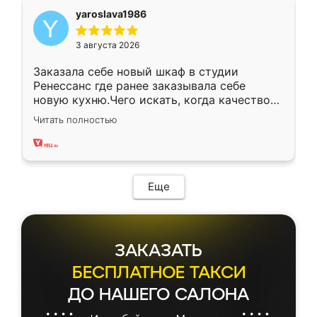
yaroslava1986
3 августа 2026
Заказала себе новый шкаф в студии
Ренессанс где ранее заказывала себе
новую кухню.Чего искать, когда качеством
вполне довольна. Служит кухня уже почти
Читать полностью
два года, нареканий нет.
Еще
ЗАКАЗАТЬ
БЕСПЛАТНОЕ ТАКСИ
ДО НАШЕГО САЛОНА