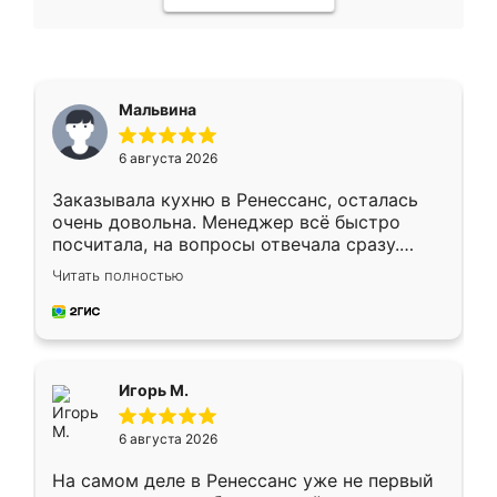
Мальвина
6 августа 2026
Заказывала кухню в Ренессанс, осталась
очень довольна. Менеджер всё быстро
посчитала, на вопросы отвечала сразу.
Замерщик приехал в субботу, подошёл к
Читать полностью
делу со всей ответственностью. Собрали
за день, ребята работали аккуратно, даже
пыли почти не было. Качество отличное,
ящики ходят плавно, ничего не скрипит.
Всё подошло как влитое.
Игорь М.
6 августа 2026
На самом деле в Ренессанс уже не первый