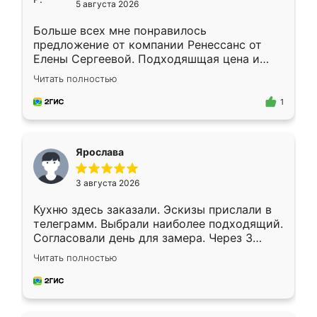
5 августа 2026
Больше всех мне понравилось
предложение от компании Ренессанс от
Елены Сергеевой. Подходяшщая цена и
короткие сроки изготовления. Приехавший
Читать полностью
для замера сотрудник Владислав
предложил по моему эскизу самый
1
подходящий вариант шкафа. Немного его
видоизменил, получилось даже лучше, чем
я хотела.
Ярослава
3 августа 2026
Кухню здесь заказали. Эскизы прислали в
телеграмм. Выбрали наиболее подходящий.
Согласовали день для замера. Через 3
недели кухня была уже готова. Остались
Читать полностью
довольны работой. Спасибо Ренессанс
мебель за качественную работу!