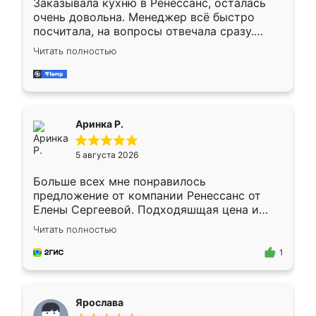
Заказывала кухню в Ренессанс, осталась
очень довольна. Менеджер всё быстро
посчитала, на вопросы отвечала сразу.
Замерщик приехал в субботу, подошёл к
Читать полностью
делу со всей ответственностью. Собрали
за день, ребята работали аккуратно, даже
пыли почти не было. Качество отличное,
ящики ходят плавно, ничего не скрипит.
Всё подошло как влитое.
Аринка Р.
5 августа 2026
Больше всех мне понравилось
предложение от компании Ренессанс от
Елены Сергеевой. Подходяшщая цена и
короткие сроки изготовления. Приехавший
Читать полностью
для замера сотрудник Владислав
предложил по моему эскизу самый
1
подходящий вариант шкафа. Немного его
видоизменил, получилось даже лучше, чем
я хотела.
Ярослава