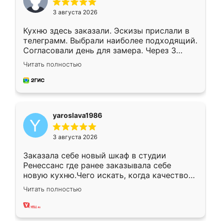
3 августа 2026
Кухню здесь заказали. Эскизы прислали в
телеграмм. Выбрали наиболее подходящий.
Согласовали день для замера. Через 3
недели кухня была уже готова. Остались
Читать полностью
довольны работой. Спасибо Ренессанс
мебель за качественную работу!
yaroslava1986
3 августа 2026
Заказала себе новый шкаф в студии
Ренессанс где ранее заказывала себе
новую кухню.Чего искать, когда качеством
вполне довольна. Служит кухня уже почти
Читать полностью
два года, нареканий нет.