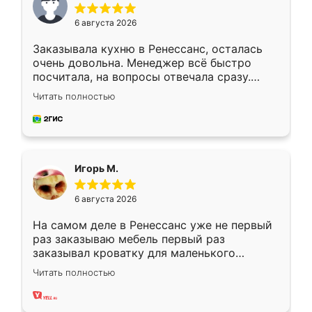
6 августа 2026
Заказывала кухню в Ренессанс, осталась
очень довольна. Менеджер всё быстро
посчитала, на вопросы отвечала сразу.
Замерщик приехал в субботу, подошёл к
Читать полностью
делу со всей ответственностью. Собрали
за день, ребята работали аккуратно, даже
пыли почти не было. Качество отличное,
ящики ходят плавно, ничего не скрипит.
Всё подошло как влитое.
Игорь М.
6 августа 2026
На самом деле в Ренессанс уже не первый
раз заказываю мебель первый раз
заказывал кроватку для маленького
ребёнка при его рождении ,во второй раз
Читать полностью
заказал шкаф-купе. По качеству очень
хорошее сборка достаточно быстрая,
также адекватные цены. До этого