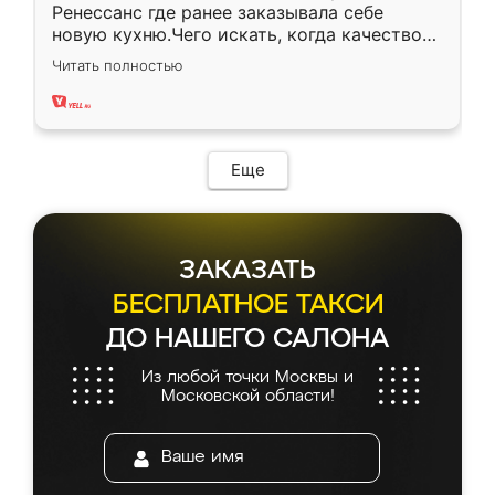
Ренессанс где ранее заказывала себе
новую кухню.Чего искать, когда качеством
вполне довольна. Служит кухня уже почти
Читать полностью
два года, нареканий нет.
Еще
ЗАКАЗАТЬ
БЕСПЛАТНОЕ ТАКСИ
ДО НАШЕГО САЛОНА
Из любой точки Москвы и
Московской области!