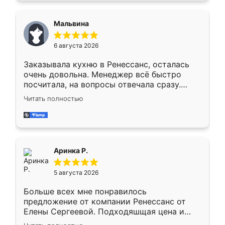
сравнивал с разными конкурентами в этом
сегменте ,выбор у конкурентов куда
Мальвина
меньше, здесь же он более разнообразный.
Мне нравится ,если что-то потребуется из
6 августа 2026
мебели буду заказывать только здесь.
Заказывала кухню в Ренессанс, осталась
очень довольна. Менеджер всё быстро
посчитала, на вопросы отвечала сразу.
Замерщик приехал в субботу, подошёл к
Читать полностью
делу со всей ответственностью. Собрали
за день, ребята работали аккуратно, даже
пыли почти не было. Качество отличное,
ящики ходят плавно, ничего не скрипит.
Всё подошло как влитое.
Аринка Р.
5 августа 2026
Больше всех мне понравилось
предложение от компании Ренессанс от
Елены Сергеевой. Подходяшщая цена и
короткие сроки изготовления. Приехавший