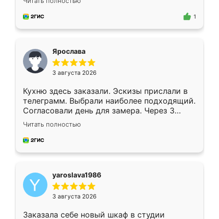
Читать полностью
для замера сотрудник Владислав
предложил по моему эскизу самый
1
подходящий вариант шкафа. Немного его
видоизменил, получилось даже лучше, чем
я хотела.
Ярослава
3 августа 2026
Кухню здесь заказали. Эскизы прислали в
телеграмм. Выбрали наиболее подходящий.
Согласовали день для замера. Через 3
недели кухня была уже готова. Остались
Читать полностью
довольны работой. Спасибо Ренессанс
мебель за качественную работу!
yaroslava1986
3 августа 2026
Заказала себе новый шкаф в студии