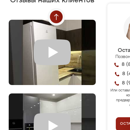
Отзывы наших клиентов
Оста
Позвон
8 (
8 (
8 (
Или оставь
ко
предвар
ОСТ