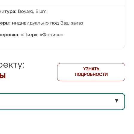
итура:
Boyard, Blum
еры:
индивидуально под Ваш заказ
еровка:
«Пьер», «Фелиса»
екту:
УЗНАТЬ
лы
ПОДРОБНОСТИ
▼