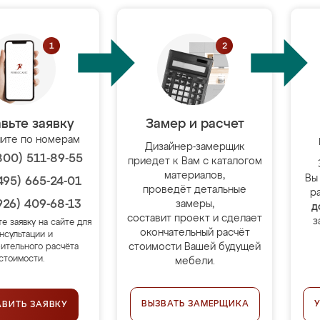
вьте заявку
Замер и расчет
ите по номерам
Дизайнер-замерщик
800) 511-89-55
приедет к Вам с каталогом
материалов,
Вы
495) 665-24-01
проведёт детальные
р
926) 409-68-13
замеры,
д
составит проект и сделает
з
те заявку на сайте для
окончательный расчёт
нсультации и
стоимости Вашей будущей
ительного расчёта
стоимости.
мебели.
ВЫЗВАТЬ ЗАМЕРЩИКА
АВИТЬ ЗАЯВКУ