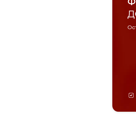
Ф
Д
Ост