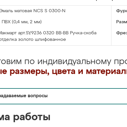
Эмаль матовая NCS S 0300-N
Фурн
:
ПВХ (0,4 мм, 2 мм)
Разм
Макмарт арт.SY9236 0320 ВВ-ВВ Ручка-скоба
Фрез
отделка золото шлифованное
товим по индивидуальному про
е размеры, цвета и материа
задаваемые вопросы
ма работы