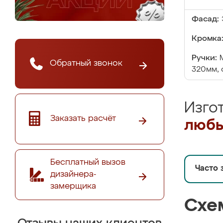
Фасад:
Кромка
Ручки:
Обратный звонок
320мм, 
Изго
Заказать расчёт
любы
Бесплатный вызов
Часто 
дизайнера-
замерщика
Схе