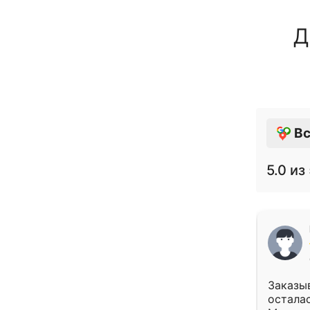
Д
Вс
5.0
из 
Заказыв
осталас