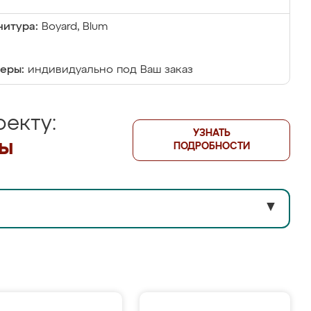
итура:
Boyard, Blum
еры:
индивидуально под Ваш заказ
екту:
УЗНАТЬ
лы
ПОДРОБНОСТИ
▼