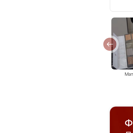
Мат
Ф