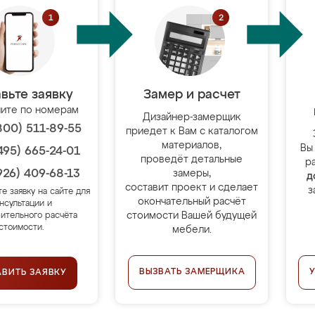
вьте заявку
Замер и расчет
ите по номерам
Дизайнер-замерщик
800) 511-89-55
приедет к Вам с каталогом
материалов,
Вы
495) 665-24-01
проведёт детальные
р
926) 409-68-13
замеры,
д
составит проект и сделает
з
те заявку на сайте для
окончательный расчёт
нсультации и
стоимости Вашей будущей
ительного расчёта
стоимости.
мебели.
ВЫЗВАТЬ ЗАМЕРЩИКА
АВИТЬ ЗАЯВКУ