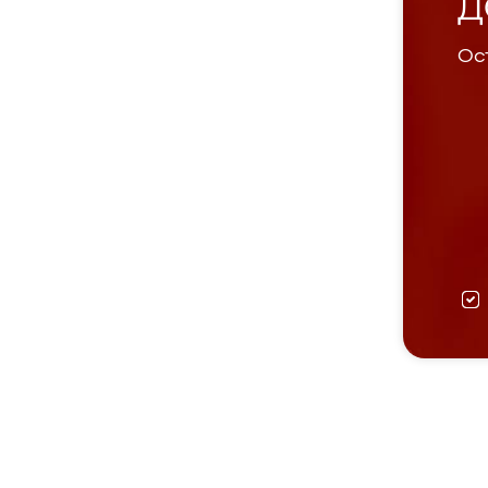
Д
Ост