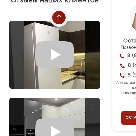
Отзывы наших клиентов
Оста
Позвон
8 (
8 (
8 (
Или оставь
ко
предвар
ОСТ