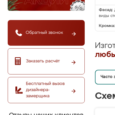
Фасад:
виды ст
Кромка
Обратный звонок
Изго
любы
Заказать расчёт
Часто 
Бесплатный вызов
дизайнера-
Схе
замерщика