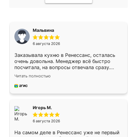
Мальвина
6 августа 2026
Заказывала кухню в Ренессанс, осталась
очень довольна. Менеджер всё быстро
посчитала, на вопросы отвечала сразу.
Замерщик приехал в субботу, подошёл к
Читать полностью
делу со всей ответственностью. Собрали
за день, ребята работали аккуратно, даже
пыли почти не было. Качество отличное,
ящики ходят плавно, ничего не скрипит.
Всё подошло как влитое.
Игорь М.
6 августа 2026
На самом деле в Ренессанс уже не первый