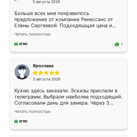
5 августа 2026
Больше всех мне понравилось
предложение от компании Ренессанс от
Елены Сергеевой. Подходяшщая цена и
короткие сроки изготовления. Приехавший
Читать полностью
для замера сотрудник Владислав
предложил по моему эскизу самый
1
подходящий вариант шкафа. Немного его
видоизменил, получилось даже лучше, чем
я хотела.
Ярослава
3 августа 2026
Кухню здесь заказали. Эскизы прислали в
телеграмм. Выбрали наиболее подходящий.
Согласовали день для замера. Через 3
недели кухня была уже готова. Остались
Читать полностью
довольны работой. Спасибо Ренессанс
мебель за качественную работу!