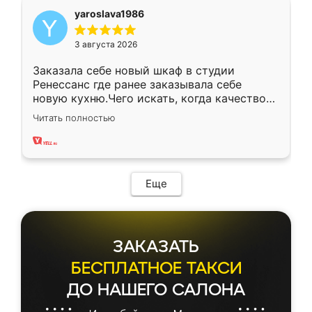
yaroslava1986
3 августа 2026
Заказала себе новый шкаф в студии
Ренессанс где ранее заказывала себе
новую кухню.Чего искать, когда качеством
вполне довольна. Служит кухня уже почти
Читать полностью
два года, нареканий нет.
Еще
ЗАКАЗАТЬ
БЕСПЛАТНОЕ ТАКСИ
ДО НАШЕГО САЛОНА