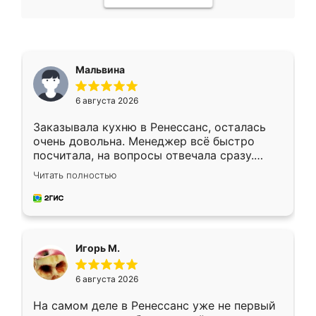
Мальвина
6 августа 2026
Заказывала кухню в Ренессанс, осталась
очень довольна. Менеджер всё быстро
посчитала, на вопросы отвечала сразу.
Замерщик приехал в субботу, подошёл к
Читать полностью
делу со всей ответственностью. Собрали
за день, ребята работали аккуратно, даже
пыли почти не было. Качество отличное,
ящики ходят плавно, ничего не скрипит.
Всё подошло как влитое.
Игорь М.
6 августа 2026
На самом деле в Ренессанс уже не первый