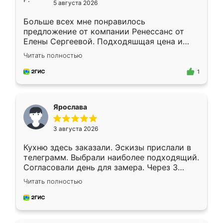
5 августа 2026
Больше всех мне понравилось
предложение от компании Ренессанс от
Елены Сергеевой. Подходяшщая цена и
короткие сроки изготовления. Приехавший
Читать полностью
для замера сотрудник Владислав
предложил по моему эскизу самый
1
подходящий вариант шкафа. Немного его
видоизменил, получилось даже лучше, чем
я хотела.
Ярослава
3 августа 2026
Кухню здесь заказали. Эскизы прислали в
телеграмм. Выбрали наиболее подходящий.
Согласовали день для замера. Через 3
недели кухня была уже готова. Остались
Читать полностью
довольны работой. Спасибо Ренессанс
мебель за качественную работу!