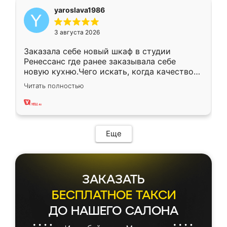
yaroslava1986
3 августа 2026
Заказала себе новый шкаф в студии
Ренессанс где ранее заказывала себе
новую кухню.Чего искать, когда качеством
вполне довольна. Служит кухня уже почти
Читать полностью
два года, нареканий нет.
Еще
ЗАКАЗАТЬ
БЕСПЛАТНОЕ ТАКСИ
ДО НАШЕГО САЛОНА