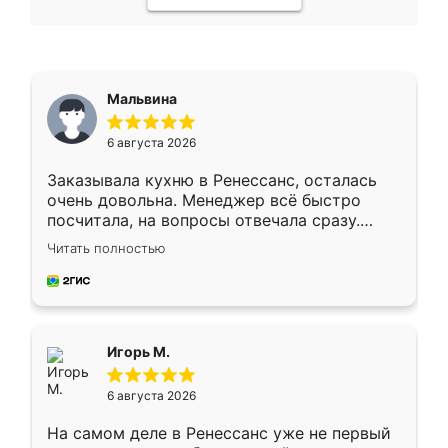
Мальвина
6 августа 2026
Заказывала кухню в Ренессанс, осталась
очень довольна. Менеджер всё быстро
посчитала, на вопросы отвечала сразу.
Замерщик приехал в субботу, подошёл к
Читать полностью
делу со всей ответственностью. Собрали
за день, ребята работали аккуратно, даже
пыли почти не было. Качество отличное,
ящики ходят плавно, ничего не скрипит.
Всё подошло как влитое.
Игорь М.
6 августа 2026
На самом деле в Ренессанс уже не первый