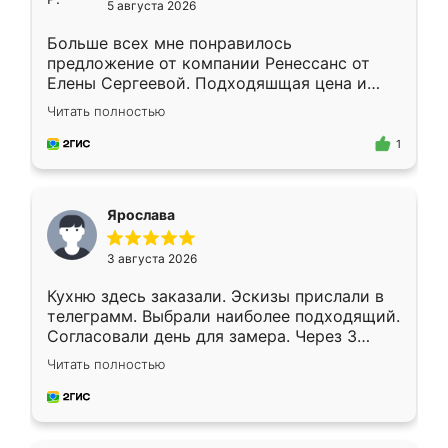
5 августа 2026
Больше всех мне понравилось
предложение от компании Ренессанс от
Елены Сергеевой. Подходяшщая цена и
короткие сроки изготовления. Приехавший
Читать полностью
для замера сотрудник Владислав
предложил по моему эскизу самый
1
подходящий вариант шкафа. Немного его
видоизменил, получилось даже лучше, чем
я хотела.
Ярослава
3 августа 2026
Кухню здесь заказали. Эскизы прислали в
телеграмм. Выбрали наиболее подходящий.
Согласовали день для замера. Через 3
недели кухня была уже готова. Остались
Читать полностью
довольны работой. Спасибо Ренессанс
мебель за качественную работу!