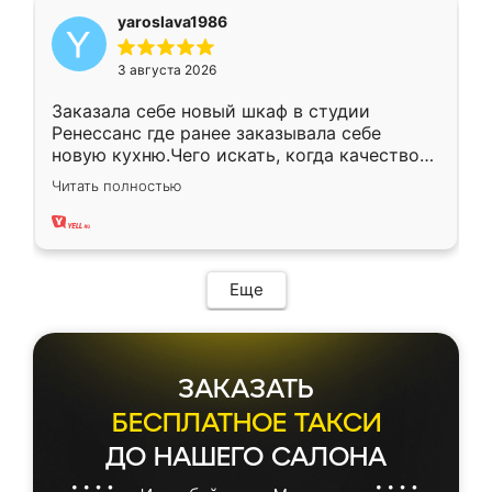
yaroslava1986
3 августа 2026
Заказала себе новый шкаф в студии
Ренессанс где ранее заказывала себе
новую кухню.Чего искать, когда качеством
вполне довольна. Служит кухня уже почти
Читать полностью
два года, нареканий нет.
Еще
ЗАКАЗАТЬ
БЕСПЛАТНОЕ ТАКСИ
ДО НАШЕГО САЛОНА