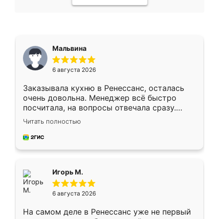
Мальвина
6 августа 2026
Заказывала кухню в Ренессанс, осталась
очень довольна. Менеджер всё быстро
посчитала, на вопросы отвечала сразу.
Замерщик приехал в субботу, подошёл к
Читать полностью
делу со всей ответственностью. Собрали
за день, ребята работали аккуратно, даже
пыли почти не было. Качество отличное,
ящики ходят плавно, ничего не скрипит.
Всё подошло как влитое.
Игорь М.
6 августа 2026
На самом деле в Ренессанс уже не первый