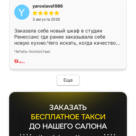
yaroslava1986
3 августа 2026
Заказала себе новый шкаф в студии
Ренессанс где ранее заказывала себе
новую кухню.Чего искать, когда качеством
вполне довольна. Служит кухня уже почти
Читать полностью
два года, нареканий нет.
Еще
ЗАКАЗАТЬ
БЕСПЛАТНОЕ ТАКСИ
ДО НАШЕГО САЛОНА