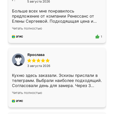
5 августа 2026
Больше всех мне понравилось
предложение от компании Ренессанс от
Елены Сергеевой. Подходяшщая цена и
короткие сроки изготовления. Приехавший
Читать полностью
для замера сотрудник Владислав
предложил по моему эскизу самый
1
подходящий вариант шкафа. Немного его
видоизменил, получилось даже лучше, чем
я хотела.
Ярослава
3 августа 2026
Кухню здесь заказали. Эскизы прислали в
телеграмм. Выбрали наиболее подходящий.
Согласовали день для замера. Через 3
недели кухня была уже готова. Остались
Читать полностью
довольны работой. Спасибо Ренессанс
мебель за качественную работу!