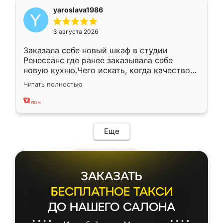
yaroslava1986
3 августа 2026
Заказала себе новый шкаф в студии
Ренессанс где ранее заказывала себе
новую кухню.Чего искать, когда качеством
вполне довольна. Служит кухня уже почти
Читать полностью
два года, нареканий нет.
Еще
ЗАКАЗАТЬ
БЕСПЛАТНОЕ ТАКСИ
ДО НАШЕГО САЛОНА