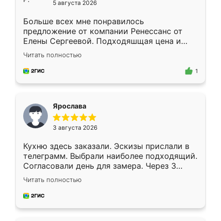
5 августа 2026
Больше всех мне понравилось
предложение от компании Ренессанс от
Елены Сергеевой. Подходяшщая цена и
короткие сроки изготовления. Приехавший
Читать полностью
для замера сотрудник Владислав
предложил по моему эскизу самый
1
подходящий вариант шкафа. Немного его
видоизменил, получилось даже лучше, чем
я хотела.
Ярослава
3 августа 2026
Кухню здесь заказали. Эскизы прислали в
телеграмм. Выбрали наиболее подходящий.
Согласовали день для замера. Через 3
недели кухня была уже готова. Остались
Читать полностью
довольны работой. Спасибо Ренессанс
мебель за качественную работу!