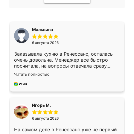
Мальвина
6 августа 2026
Заказывала кухню в Ренессанс, осталась
очень довольна. Менеджер всё быстро
посчитала, на вопросы отвечала сразу.
Замерщик приехал в субботу, подошёл к
Читать полностью
делу со всей ответственностью. Собрали
за день, ребята работали аккуратно, даже
пыли почти не было. Качество отличное,
ящики ходят плавно, ничего не скрипит.
Всё подошло как влитое.
Игорь М.
6 августа 2026
На самом деле в Ренессанс уже не первый