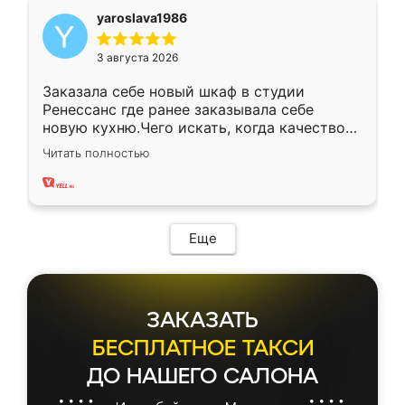
yaroslava1986
3 августа 2026
Заказала себе новый шкаф в студии
Ренессанс где ранее заказывала себе
новую кухню.Чего искать, когда качеством
вполне довольна. Служит кухня уже почти
Читать полностью
два года, нареканий нет.
Еще
ЗАКАЗАТЬ
БЕСПЛАТНОЕ ТАКСИ
ДО НАШЕГО САЛОНА