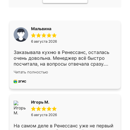
Мальвина
6 августа 2026
Заказывала кухню в Ренессанс, осталась
очень довольна. Менеджер всё быстро
посчитала, на вопросы отвечала сразу.
Замерщик приехал в субботу, подошёл к
Читать полностью
делу со всей ответственностью. Собрали
за день, ребята работали аккуратно, даже
пыли почти не было. Качество отличное,
ящики ходят плавно, ничего не скрипит.
Всё подошло как влитое.
Игорь М.
6 августа 2026
На самом деле в Ренессанс уже не первый