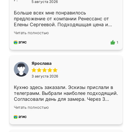
5 августа 2026
Больше всех мне понравилось
предложение от компании Ренессанс от
Елены Сергеевой. Подходяшщая цена и
короткие сроки изготовления. Приехавший
Читать полностью
для замера сотрудник Владислав
предложил по моему эскизу самый
1
подходящий вариант шкафа. Немного его
видоизменил, получилось даже лучше, чем
я хотела.
Ярослава
3 августа 2026
Кухню здесь заказали. Эскизы прислали в
телеграмм. Выбрали наиболее подходящий.
Согласовали день для замера. Через 3
недели кухня была уже готова. Остались
Читать полностью
довольны работой. Спасибо Ренессанс
мебель за качественную работу!