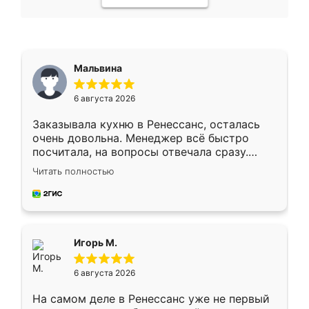
Мальвина
6 августа 2026
Заказывала кухню в Ренессанс, осталась
очень довольна. Менеджер всё быстро
посчитала, на вопросы отвечала сразу.
Замерщик приехал в субботу, подошёл к
Читать полностью
делу со всей ответственностью. Собрали
за день, ребята работали аккуратно, даже
пыли почти не было. Качество отличное,
ящики ходят плавно, ничего не скрипит.
Всё подошло как влитое.
Игорь М.
6 августа 2026
На самом деле в Ренессанс уже не первый