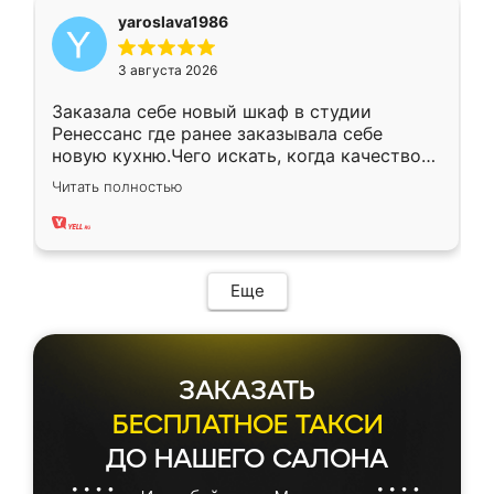
yaroslava1986
3 августа 2026
Заказала себе новый шкаф в студии
Ренессанс где ранее заказывала себе
новую кухню.Чего искать, когда качеством
вполне довольна. Служит кухня уже почти
Читать полностью
два года, нареканий нет.
Еще
ЗАКАЗАТЬ
БЕСПЛАТНОЕ ТАКСИ
ДО НАШЕГО САЛОНА