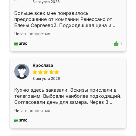
5 августа 2026
Больше всех мне понравилось
предложение от компании Ренессанс от
Елены Сергеевой. Подходяшщая цена и
короткие сроки изготовления. Приехавший
Читать полностью
для замера сотрудник Владислав
предложил по моему эскизу самый
1
подходящий вариант шкафа. Немного его
видоизменил, получилось даже лучше, чем
я хотела.
Ярослава
3 августа 2026
Кухню здесь заказали. Эскизы прислали в
телеграмм. Выбрали наиболее подходящий.
Согласовали день для замера. Через 3
недели кухня была уже готова. Остались
Читать полностью
довольны работой. Спасибо Ренессанс
мебель за качественную работу!