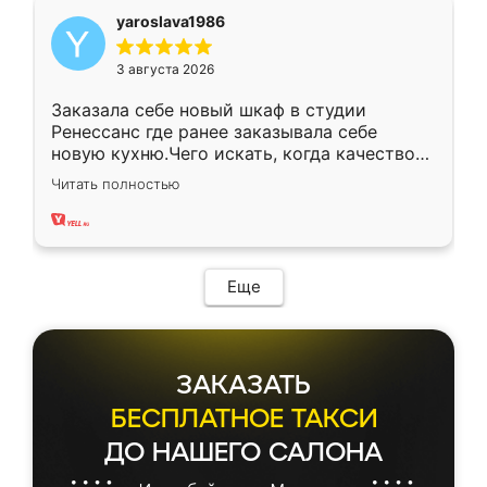
yaroslava1986
3 августа 2026
Заказала себе новый шкаф в студии
Ренессанс где ранее заказывала себе
новую кухню.Чего искать, когда качеством
вполне довольна. Служит кухня уже почти
Читать полностью
два года, нареканий нет.
Еще
ЗАКАЗАТЬ
БЕСПЛАТНОЕ ТАКСИ
ДО НАШЕГО САЛОНА