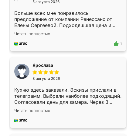
5 августа 2026
Больше всех мне понравилось
предложение от компании Ренессанс от
Елены Сергеевой. Подходяшщая цена и
короткие сроки изготовления. Приехавший
Читать полностью
для замера сотрудник Владислав
предложил по моему эскизу самый
1
подходящий вариант шкафа. Немного его
видоизменил, получилось даже лучше, чем
я хотела.
Ярослава
3 августа 2026
Кухню здесь заказали. Эскизы прислали в
телеграмм. Выбрали наиболее подходящий.
Согласовали день для замера. Через 3
недели кухня была уже готова. Остались
Читать полностью
довольны работой. Спасибо Ренессанс
мебель за качественную работу!