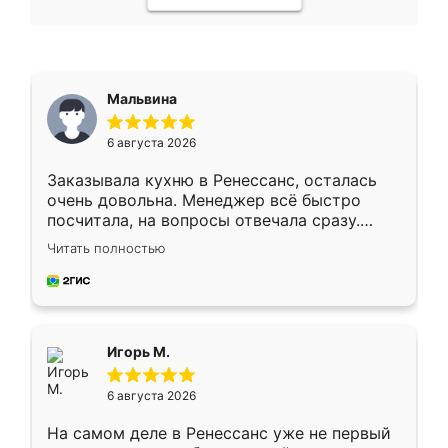
Мальвина
6 августа 2026
Заказывала кухню в Ренессанс, осталась
очень довольна. Менеджер всё быстро
посчитала, на вопросы отвечала сразу.
Замерщик приехал в субботу, подошёл к
Читать полностью
делу со всей ответственностью. Собрали
за день, ребята работали аккуратно, даже
пыли почти не было. Качество отличное,
ящики ходят плавно, ничего не скрипит.
Всё подошло как влитое.
Игорь М.
6 августа 2026
На самом деле в Ренессанс уже не первый