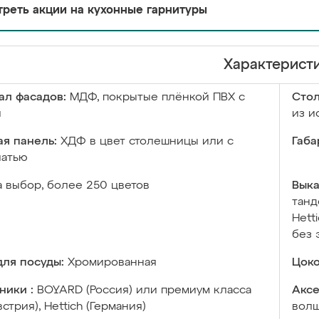
реть акции на кухонные гарнитуры
Характерист
ал фасадов:
МДФ, покрытые плёнкой ПВХ с
Сто
й
из и
я панель:
ХДФ в цвет столешницы или с
Габа
чатью
а выбор, более 250 цветов
Выка
танд
Hett
без 
ля посуды:
Хромированная
Цоко
ники :
BOYARD (Россия) или премиум класса
Аксе
встрия), Hettich (Германия)
волш