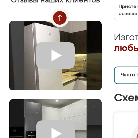
Отзывы наших клиентов
Пристен
освеще
Изго
любы
Часто 
Схе