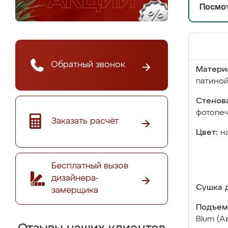
Посмот
Обратный звонок
Матери
патино
Стенова
фотопе
Заказать расчёт
Цвет:
н
Бесплатный вызов
дизайнера-
Сушка д
замерщика
Подъем
Blum (А