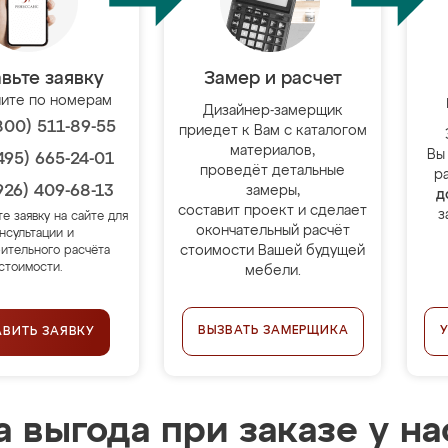
вьте заявку
Замер и расчет
ите по номерам
Дизайнер-замерщик
800) 511-89-55
приедет к Вам с каталогом
материалов,
Вы
495) 665-24-01
проведёт детальные
р
926) 409-68-13
замеры,
д
составит проект и сделает
з
те заявку на сайте для
окончательный расчёт
нсультации и
стоимости Вашей будущей
ительного расчёта
стоимости.
мебели.
ВЫЗВАТЬ ЗАМЕРЩИКА
АВИТЬ ЗАЯВКУ
 выгода при заказе у на