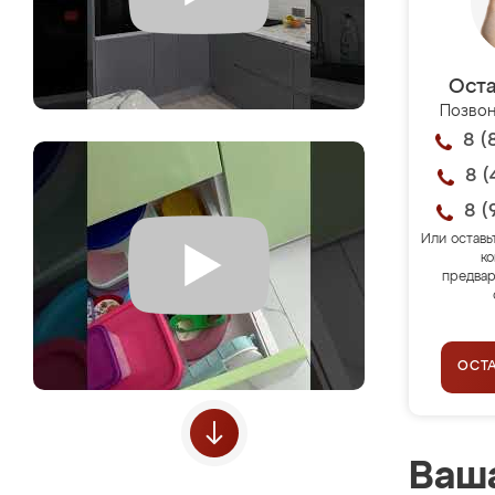
Оста
Позвон
8 (
8 (
8 (
Или оставь
ко
предвар
ОСТ
Ваша