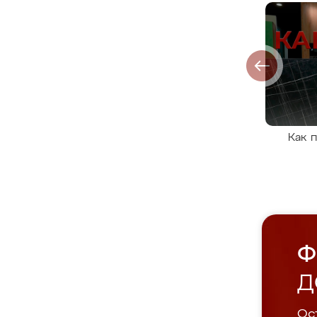
Как 
Ф
Д
Ост