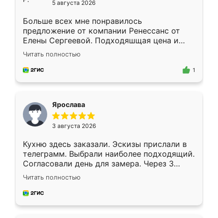
5 августа 2026
Больше всех мне понравилось
предложение от компании Ренессанс от
Елены Сергеевой. Подходяшщая цена и
короткие сроки изготовления. Приехавший
Читать полностью
для замера сотрудник Владислав
предложил по моему эскизу самый
1
подходящий вариант шкафа. Немного его
видоизменил, получилось даже лучше, чем
я хотела.
Ярослава
3 августа 2026
Кухню здесь заказали. Эскизы прислали в
телеграмм. Выбрали наиболее подходящий.
Согласовали день для замера. Через 3
недели кухня была уже готова. Остались
Читать полностью
довольны работой. Спасибо Ренессанс
мебель за качественную работу!