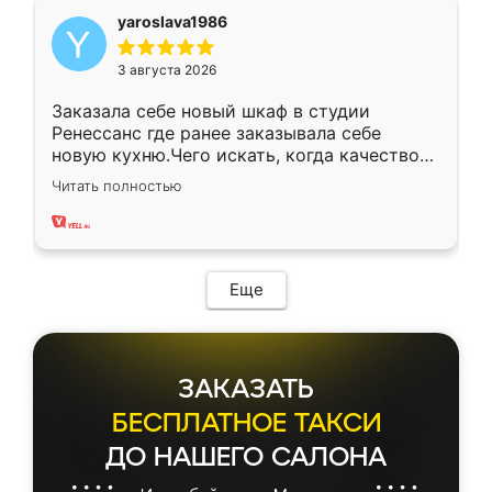
yaroslava1986
3 августа 2026
Заказала себе новый шкаф в студии
Ренессанс где ранее заказывала себе
новую кухню.Чего искать, когда качеством
вполне довольна. Служит кухня уже почти
Читать полностью
два года, нареканий нет.
Еще
ЗАКАЗАТЬ
БЕСПЛАТНОЕ ТАКСИ
ДО НАШЕГО САЛОНА