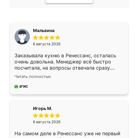
Мальвина
6 августа 2026
Заказывала кухню в Ренессанс, осталась
очень довольна. Менеджер всё быстро
посчитала, на вопросы отвечала сразу.
Замерщик приехал в субботу, подошёл к
Читать полностью
делу со всей ответственностью. Собрали
за день, ребята работали аккуратно, даже
пыли почти не было. Качество отличное,
ящики ходят плавно, ничего не скрипит.
Всё подошло как влитое.
Игорь М.
6 августа 2026
На самом деле в Ренессанс уже не первый