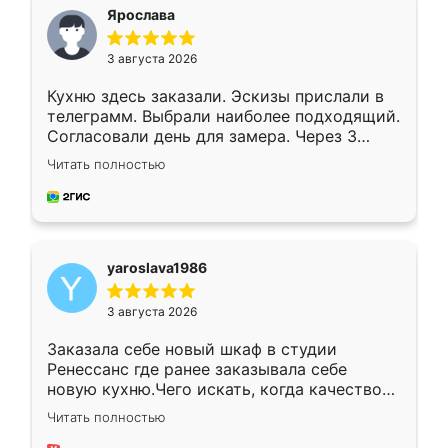
я хотела.
Ярослава
3 августа 2026
Кухню здесь заказали. Эскизы прислали в
телеграмм. Выбрали наиболее подходящий.
Согласовали день для замера. Через 3
недели кухня была уже готова. Остались
Читать полностью
довольны работой. Спасибо Ренессанс
мебель за качественную работу!
yaroslava1986
3 августа 2026
Заказала себе новый шкаф в студии
Ренессанс где ранее заказывала себе
новую кухню.Чего искать, когда качеством
вполне довольна. Служит кухня уже почти
Читать полностью
два года, нареканий нет.