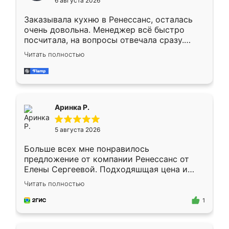
6 августа 2026
мебели буду заказывать только здесь.
Заказывала кухню в Ренессанс, осталась
очень довольна. Менеджер всё быстро
посчитала, на вопросы отвечала сразу.
Замерщик приехал в субботу, подошёл к
Читать полностью
делу со всей ответственностью. Собрали
за день, ребята работали аккуратно, даже
пыли почти не было. Качество отличное,
ящики ходят плавно, ничего не скрипит.
Всё подошло как влитое.
Аринка Р.
5 августа 2026
Больше всех мне понравилось
предложение от компании Ренессанс от
Елены Сергеевой. Подходяшщая цена и
короткие сроки изготовления. Приехавший
Читать полностью
для замера сотрудник Владислав
предложил по моему эскизу самый
1
подходящий вариант шкафа. Немного его
видоизменил, получилось даже лучше, чем