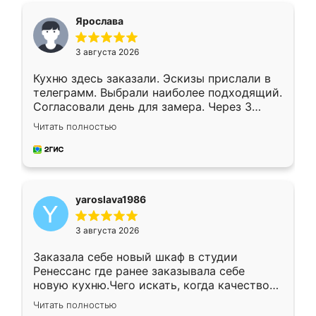
я хотела.
Ярослава
3 августа 2026
Кухню здесь заказали. Эскизы прислали в
телеграмм. Выбрали наиболее подходящий.
Согласовали день для замера. Через 3
недели кухня была уже готова. Остались
Читать полностью
довольны работой. Спасибо Ренессанс
мебель за качественную работу!
yaroslava1986
3 августа 2026
Заказала себе новый шкаф в студии
Ренессанс где ранее заказывала себе
новую кухню.Чего искать, когда качеством
вполне довольна. Служит кухня уже почти
Читать полностью
два года, нареканий нет.