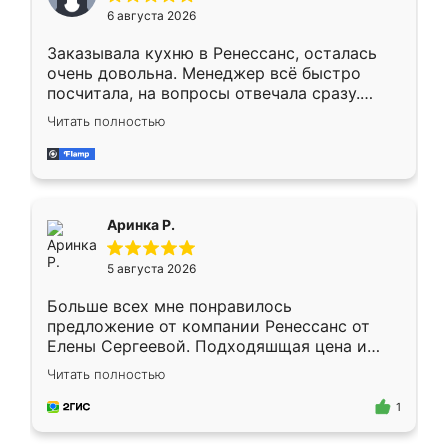
Мне нравится ,если что-то потребуется из
6 августа 2026
мебели буду заказывать только здесь.
Заказывала кухню в Ренессанс, осталась
очень довольна. Менеджер всё быстро
посчитала, на вопросы отвечала сразу.
Замерщик приехал в субботу, подошёл к
Читать полностью
делу со всей ответственностью. Собрали
за день, ребята работали аккуратно, даже
пыли почти не было. Качество отличное,
ящики ходят плавно, ничего не скрипит.
Всё подошло как влитое.
Аринка Р.
5 августа 2026
Больше всех мне понравилось
предложение от компании Ренессанс от
Елены Сергеевой. Подходяшщая цена и
короткие сроки изготовления. Приехавший
Читать полностью
для замера сотрудник Владислав
предложил по моему эскизу самый
1
подходящий вариант шкафа. Немного его
видоизменил, получилось даже лучше, чем