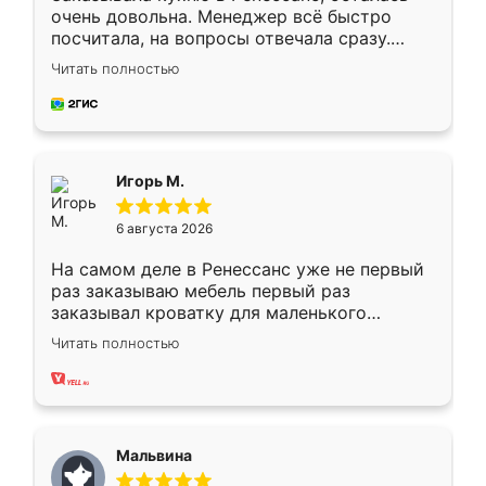
очень довольна. Менеджер всё быстро
посчитала, на вопросы отвечала сразу.
Замерщик приехал в субботу, подошёл к
Читать полностью
делу со всей ответственностью. Собрали
за день, ребята работали аккуратно, даже
пыли почти не было. Качество отличное,
ящики ходят плавно, ничего не скрипит.
Всё подошло как влитое.
Игорь М.
6 августа 2026
На самом деле в Ренессанс уже не первый
раз заказываю мебель первый раз
заказывал кроватку для маленького
ребёнка при его рождении ,во второй раз
Читать полностью
заказал шкаф-купе. По качеству очень
хорошее сборка достаточно быстрая,
также адекватные цены. До этого
сравнивал с разными конкурентами в этом
сегменте ,выбор у конкурентов куда
Мальвина
меньше, здесь же он более разнообразный.