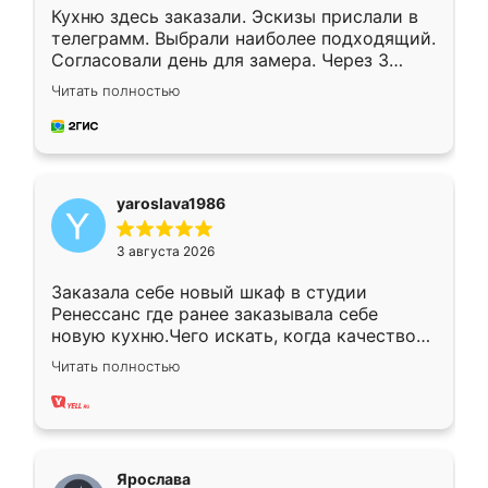
Кухню здесь заказали. Эскизы прислали в
телеграмм. Выбрали наиболее подходящий.
Согласовали день для замера. Через 3
недели кухня была уже готова. Остались
Читать полностью
довольны работой. Спасибо Ренессанс
мебель за качественную работу!
yaroslava1986
3 августа 2026
Заказала себе новый шкаф в студии
Ренессанс где ранее заказывала себе
новую кухню.Чего искать, когда качеством
вполне довольна. Служит кухня уже почти
Читать полностью
два года, нареканий нет.
Ярослава