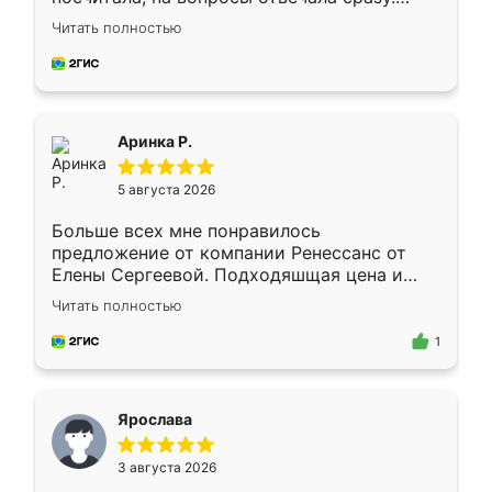
Замерщик приехал в субботу, подошёл к
Читать полностью
делу со всей ответственностью. Собрали
за день, ребята работали аккуратно, даже
пыли почти не было. Качество отличное,
ящики ходят плавно, ничего не скрипит.
Всё подошло как влитое.
Аринка Р.
5 августа 2026
Больше всех мне понравилось
предложение от компании Ренессанс от
Елены Сергеевой. Подходяшщая цена и
короткие сроки изготовления. Приехавший
Читать полностью
для замера сотрудник Владислав
предложил по моему эскизу самый
1
подходящий вариант шкафа. Немного его
видоизменил, получилось даже лучше, чем
я хотела.
Ярослава
3 августа 2026