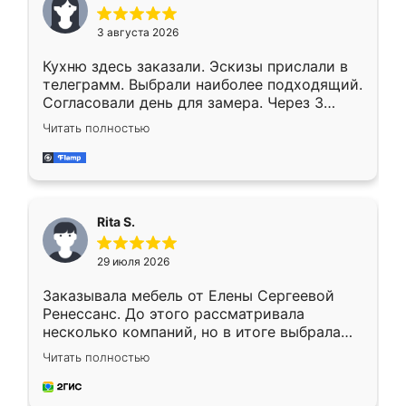
3 августа 2026
Кухню здесь заказали. Эскизы прислали в
телеграмм. Выбрали наиболее подходящий.
Согласовали день для замера. Через 3
недели кухня была уже готова. Остались
Читать полностью
довольны работой. Спасибо Ренессанс
мебель за качественную работу!
Rita S.
29 июля 2026
Заказывала мебель от Елены Сергеевой
Ренессанс. До этого рассматривала
несколько компаний, но в итоге выбрала
эту. Сначала обговорили условия, потом
Читать полностью
приехал замерщик, всё спокойно объяснил
и снял размеры. Изготовили в срок, с
доставкой тоже никаких проблем не