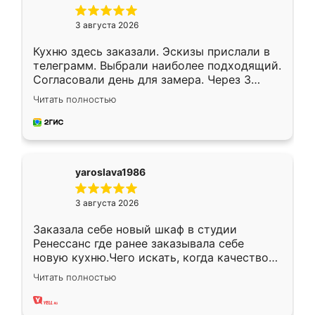
3 августа 2026
Кухню здесь заказали. Эскизы прислали в
телеграмм. Выбрали наиболее подходящий.
Согласовали день для замера. Через 3
недели кухня была уже готова. Остались
Читать полностью
довольны работой. Спасибо Ренессанс
мебель за качественную работу!
yaroslava1986
3 августа 2026
Заказала себе новый шкаф в студии
Ренессанс где ранее заказывала себе
новую кухню.Чего искать, когда качеством
вполне довольна. Служит кухня уже почти
Читать полностью
два года, нареканий нет.