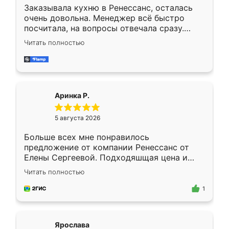
Заказывала кухню в Ренессанс, осталась
очень довольна. Менеджер всё быстро
посчитала, на вопросы отвечала сразу.
Замерщик приехал в субботу, подошёл к
Читать полностью
делу со всей ответственностью. Собрали
за день, ребята работали аккуратно, даже
пыли почти не было. Качество отличное,
ящики ходят плавно, ничего не скрипит.
Всё подошло как влитое.
Аринка Р.
5 августа 2026
Больше всех мне понравилось
предложение от компании Ренессанс от
Елены Сергеевой. Подходяшщая цена и
короткие сроки изготовления. Приехавший
Читать полностью
для замера сотрудник Владислав
предложил по моему эскизу самый
1
подходящий вариант шкафа. Немного его
видоизменил, получилось даже лучше, чем
я хотела.
Ярослава