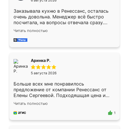
6 августа 2026
мебели буду заказывать только здесь.
Заказывала кухню в Ренессанс, осталась
очень довольна. Менеджер всё быстро
посчитала, на вопросы отвечала сразу.
Замерщик приехал в субботу, подошёл к
Читать полностью
делу со всей ответственностью. Собрали
за день, ребята работали аккуратно, даже
пыли почти не было. Качество отличное,
ящики ходят плавно, ничего не скрипит.
Всё подошло как влитое.
Аринка Р.
5 августа 2026
Больше всех мне понравилось
предложение от компании Ренессанс от
Елены Сергеевой. Подходяшщая цена и
короткие сроки изготовления. Приехавший
Читать полностью
для замера сотрудник Владислав
предложил по моему эскизу самый
1
подходящий вариант шкафа. Немного его
видоизменил, получилось даже лучше, чем