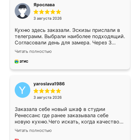
я хотела.
Ярослава
3 августа 2026
Кухню здесь заказали. Эскизы прислали в
телеграмм. Выбрали наиболее подходящий.
Согласовали день для замера. Через 3
недели кухня была уже готова. Остались
Читать полностью
довольны работой. Спасибо Ренессанс
мебель за качественную работу!
yaroslava1986
3 августа 2026
Заказала себе новый шкаф в студии
Ренессанс где ранее заказывала себе
новую кухню.Чего искать, когда качеством
вполне довольна. Служит кухня уже почти
Читать полностью
два года, нареканий нет.