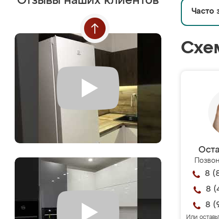
Отзывы наших клиентов
Часто 
Схе
Оста
Позвон
8 (
8 (
8 (
Или оставь