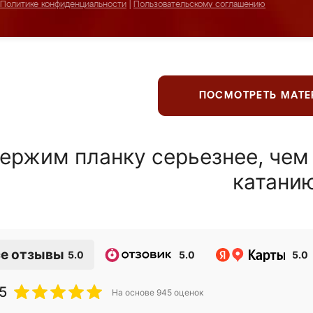
Политике конфиденциальности
|
Пользовательскому соглашению
ПОСМОТРЕТЬ МАТ
ержим планку серьезнее, чем
катани
е отзывы
5.0
5.0
5.0
5
На основе
945
оценок