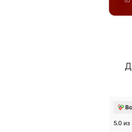
Д
Вс
5.0
из 