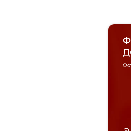
Ф
Д
Ост