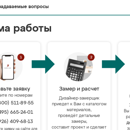
задаваемые вопросы
ма работы
вьте заявку
Замер и расчет
ите по номерам
Дизайнер-замерщик
800) 511-89-55
приедет к Вам с каталогом
материалов,
Вы
495) 665-24-01
проведёт детальные
р
926) 409-68-13
замеры,
д
составит проект и сделает
з
те заявку на сайте для