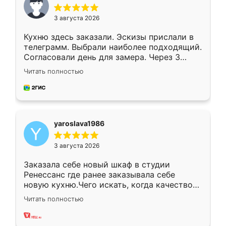
3 августа 2026
Кухню здесь заказали. Эскизы прислали в
телеграмм. Выбрали наиболее подходящий.
Согласовали день для замера. Через 3
недели кухня была уже готова. Остались
Читать полностью
довольны работой. Спасибо Ренессанс
мебель за качественную работу!
yaroslava1986
3 августа 2026
Заказала себе новый шкаф в студии
Ренессанс где ранее заказывала себе
новую кухню.Чего искать, когда качеством
вполне довольна. Служит кухня уже почти
Читать полностью
два года, нареканий нет.