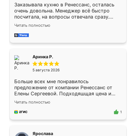
Заказывала кухню в Ренессанс, осталась
очень довольна. Менеджер всё быстро
посчитала, на вопросы отвечала сразу.
Замерщик приехал в субботу, подошёл к
Читать полностью
делу со всей ответственностью. Собрали
за день, ребята работали аккуратно, даже
пыли почти не было. Качество отличное,
ящики ходят плавно, ничего не скрипит.
Всё подошло как влитое.
Аринка Р.
5 августа 2026
Больше всех мне понравилось
предложение от компании Ренессанс от
Елены Сергеевой. Подходяшщая цена и
короткие сроки изготовления. Приехавший
Читать полностью
для замера сотрудник Владислав
предложил по моему эскизу самый
1
подходящий вариант шкафа. Немного его
видоизменил, получилось даже лучше, чем
я хотела.
Ярослава