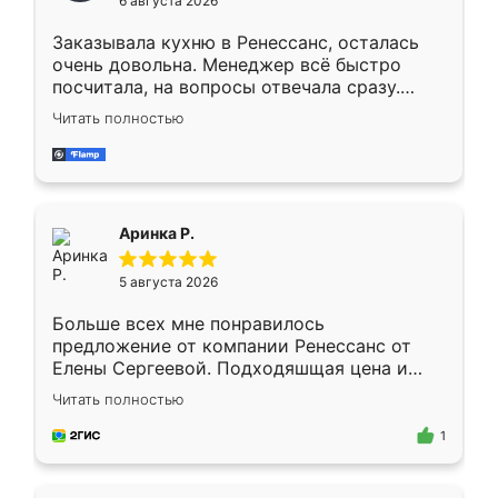
6 августа 2026
мебели буду заказывать только здесь.
Заказывала кухню в Ренессанс, осталась
очень довольна. Менеджер всё быстро
посчитала, на вопросы отвечала сразу.
Замерщик приехал в субботу, подошёл к
Читать полностью
делу со всей ответственностью. Собрали
за день, ребята работали аккуратно, даже
пыли почти не было. Качество отличное,
ящики ходят плавно, ничего не скрипит.
Всё подошло как влитое.
Аринка Р.
5 августа 2026
Больше всех мне понравилось
предложение от компании Ренессанс от
Елены Сергеевой. Подходяшщая цена и
короткие сроки изготовления. Приехавший
Читать полностью
для замера сотрудник Владислав
предложил по моему эскизу самый
1
подходящий вариант шкафа. Немного его
видоизменил, получилось даже лучше, чем