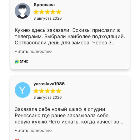
я хотела.
Ярослава
3 августа 2026
Кухню здесь заказали. Эскизы прислали в
телеграмм. Выбрали наиболее подходящий.
Согласовали день для замера. Через 3
недели кухня была уже готова. Остались
Читать полностью
довольны работой. Спасибо Ренессанс
мебель за качественную работу!
yaroslava1986
3 августа 2026
Заказала себе новый шкаф в студии
Ренессанс где ранее заказывала себе
новую кухню.Чего искать, когда качеством
вполне довольна. Служит кухня уже почти
Читать полностью
два года, нареканий нет.