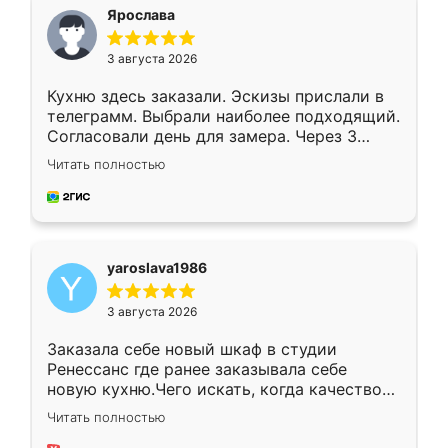
я хотела.
Ярослава
3 августа 2026
Кухню здесь заказали. Эскизы прислали в
телеграмм. Выбрали наиболее подходящий.
Согласовали день для замера. Через 3
недели кухня была уже готова. Остались
Читать полностью
довольны работой. Спасибо Ренессанс
мебель за качественную работу!
yaroslava1986
3 августа 2026
Заказала себе новый шкаф в студии
Ренессанс где ранее заказывала себе
новую кухню.Чего искать, когда качеством
вполне довольна. Служит кухня уже почти
Читать полностью
два года, нареканий нет.