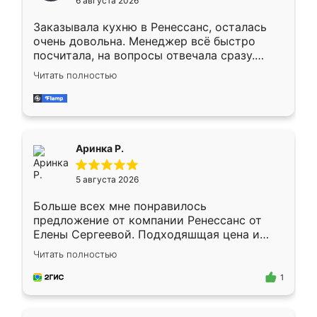
6 августа 2026
мебели буду заказывать только здесь.
Заказывала кухню в Ренессанс, осталась
очень довольна. Менеджер всё быстро
посчитала, на вопросы отвечала сразу.
Замерщик приехал в субботу, подошёл к
Читать полностью
делу со всей ответственностью. Собрали
за день, ребята работали аккуратно, даже
пыли почти не было. Качество отличное,
ящики ходят плавно, ничего не скрипит.
Всё подошло как влитое.
Аринка Р.
5 августа 2026
Больше всех мне понравилось
предложение от компании Ренессанс от
Елены Сергеевой. Подходяшщая цена и
короткие сроки изготовления. Приехавший
Читать полностью
для замера сотрудник Владислав
предложил по моему эскизу самый
1
подходящий вариант шкафа. Немного его
видоизменил, получилось даже лучше, чем