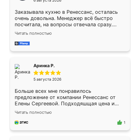
6 августа 2026
мебели буду заказывать только здесь.
Заказывала кухню в Ренессанс, осталась
очень довольна. Менеджер всё быстро
посчитала, на вопросы отвечала сразу.
Замерщик приехал в субботу, подошёл к
Читать полностью
делу со всей ответственностью. Собрали
за день, ребята работали аккуратно, даже
пыли почти не было. Качество отличное,
ящики ходят плавно, ничего не скрипит.
Всё подошло как влитое.
Аринка Р.
5 августа 2026
Больше всех мне понравилось
предложение от компании Ренессанс от
Елены Сергеевой. Подходяшщая цена и
короткие сроки изготовления. Приехавший
Читать полностью
для замера сотрудник Владислав
предложил по моему эскизу самый
1
подходящий вариант шкафа. Немного его
видоизменил, получилось даже лучше, чем