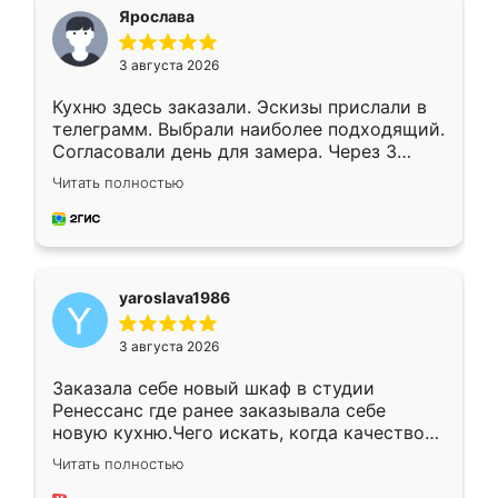
я хотела.
Ярослава
3 августа 2026
Кухню здесь заказали. Эскизы прислали в
телеграмм. Выбрали наиболее подходящий.
Согласовали день для замера. Через 3
недели кухня была уже готова. Остались
Читать полностью
довольны работой. Спасибо Ренессанс
мебель за качественную работу!
yaroslava1986
3 августа 2026
Заказала себе новый шкаф в студии
Ренессанс где ранее заказывала себе
новую кухню.Чего искать, когда качеством
вполне довольна. Служит кухня уже почти
Читать полностью
два года, нареканий нет.