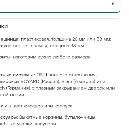
▼
ики
лешница:
пластиковая, толщина 26 мм или 38 мм;
скусственного камня, толщина 38 мм
риты:
изготовим кухню любого размера
тные системы :
ПВШ полного открывания,
ембоксы BOYARD (Россия), Blum (Австрия) или
ich (Германия) с плавным закрыванием дверок или
этой опции
ль:
в цвет фасадов или корпуса
ссуары:
Выкатные корзины, бутылочницы,
ебные уголки, карусели