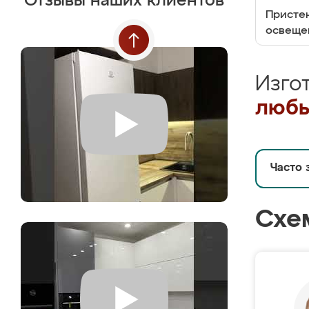
Отзывы наших клиентов
Пристен
освеще
Изго
любы
Часто 
Схе