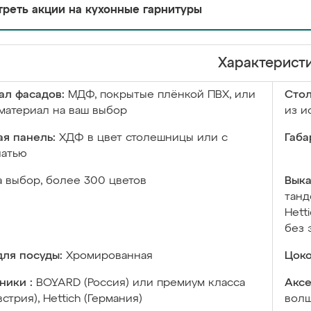
реть акции на кухонные гарнитуры
Характерист
ал фасадов:
МДФ, покрытые плёнкой ПВХ, или
Сто
материал на ваш выбор
из и
я панель:
ХДФ в цвет столешницы или с
Габа
чатью
а выбор, более 300 цветов
Выка
танд
Hett
без 
ля посуды:
Хромированная
Цоко
ники :
BOYARD (Россия) или премиум класса
Аксе
встрия), Hettich (Германия)
волш