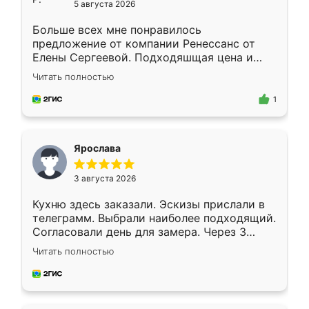
5 августа 2026
Больше всех мне понравилось
предложение от компании Ренессанс от
Елены Сергеевой. Подходяшщая цена и
короткие сроки изготовления. Приехавший
Читать полностью
для замера сотрудник Владислав
предложил по моему эскизу самый
1
подходящий вариант шкафа. Немного его
видоизменил, получилось даже лучше, чем
я хотела.
Ярослава
3 августа 2026
Кухню здесь заказали. Эскизы прислали в
телеграмм. Выбрали наиболее подходящий.
Согласовали день для замера. Через 3
недели кухня была уже готова. Остались
Читать полностью
довольны работой. Спасибо Ренессанс
мебель за качественную работу!