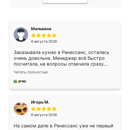
Мальвина
6 августа 2026
Заказывала кухню в Ренессанс, осталась
очень довольна. Менеджер всё быстро
посчитала, на вопросы отвечала сразу.
Замерщик приехал в субботу, подошёл к
Читать полностью
делу со всей ответственностью. Собрали
за день, ребята работали аккуратно, даже
пыли почти не было. Качество отличное,
ящики ходят плавно, ничего не скрипит.
Всё подошло как влитое.
Игорь М.
6 августа 2026
На самом деле в Ренессанс уже не первый