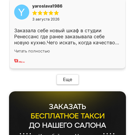
yaroslava1986
3 августа 2026
Заказала себе новый шкаф в студии
Ренессанс где ранее заказывала себе
новую кухню.Чего искать, когда качеством
вполне довольна. Служит кухня уже почти
Читать полностью
два года, нареканий нет.
Еще
ЗАКАЗАТЬ
БЕСПЛАТНОЕ ТАКСИ
ДО НАШЕГО САЛОНА