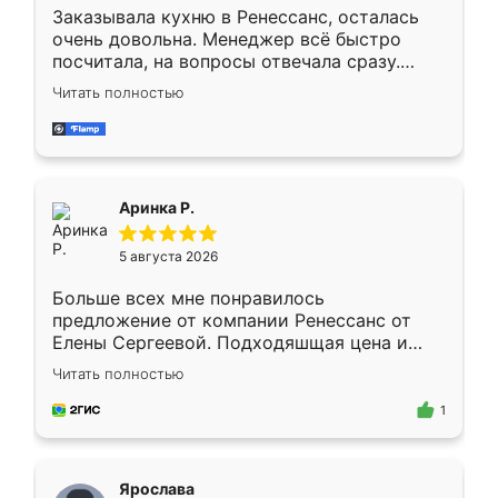
Заказывала кухню в Ренессанс, осталась
очень довольна. Менеджер всё быстро
посчитала, на вопросы отвечала сразу.
Замерщик приехал в субботу, подошёл к
Читать полностью
делу со всей ответственностью. Собрали
за день, ребята работали аккуратно, даже
пыли почти не было. Качество отличное,
ящики ходят плавно, ничего не скрипит.
Всё подошло как влитое.
Аринка Р.
5 августа 2026
Больше всех мне понравилось
предложение от компании Ренессанс от
Елены Сергеевой. Подходяшщая цена и
короткие сроки изготовления. Приехавший
Читать полностью
для замера сотрудник Владислав
предложил по моему эскизу самый
1
подходящий вариант шкафа. Немного его
видоизменил, получилось даже лучше, чем
я хотела.
Ярослава