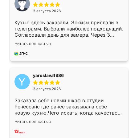
3 августа 2026
Кухню здесь заказали. Эскизы прислали в
телеграмм. Выбрали наиболее подходящий.
Согласовали день для замера. Через 3
недели кухня была уже готова. Остались
Читать полностью
довольны работой. Спасибо Ренессанс
мебель за качественную работу!
yaroslava1986
3 августа 2026
Заказала себе новый шкаф в студии
Ренессанс где ранее заказывала себе
новую кухню.Чего искать, когда качеством
вполне довольна. Служит кухня уже почти
Читать полностью
два года, нареканий нет.